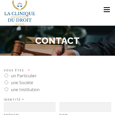
Aller
au
Menu
contenu
NOS COMPÉTENCES
PRÉSENTATION
CONTACT
LE BUREAU
VEILLES JURIDIQUES
CONTACT
VOUS ÊTES :
*
NOUS REJOINDRE
un Particulier
une Société
une Institution
IDENTITÉ
*
PRÉNOM
NOM