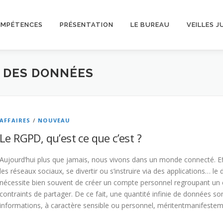
OMPÉTENCES
PRÉSENTATION
LE BUREAU
VEILLES J
 DES DONNÉES
AFFAIRES
/
NOUVEAU
Le RGPD, qu’est ce que c’est ?
Aujourd’hui plus que jamais, nous vivons dans un monde connecté. Eff
les réseaux sociaux, se divertir ou s’instruire via des applications… le 
nécessite bien souvent de créer un compte personnel regroupant u
contraints de partager. De ce fait, une quantité infinie de données so
informations, à caractère sensible ou personnel, méritentmanifestem