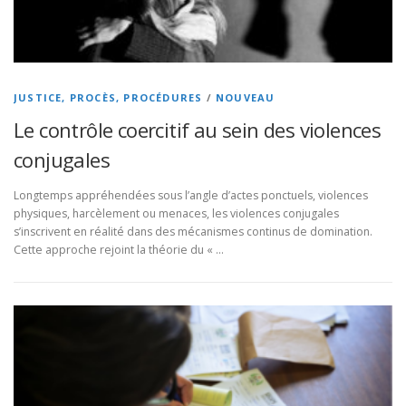
JUSTICE, PROCÈS, PROCÉDURES
/
NOUVEAU
Le contrôle coercitif au sein des violences
conjugales
Longtemps appréhendées sous l’angle d’actes ponctuels, violences
physiques, harcèlement ou menaces, les violences conjugales
s’inscrivent en réalité dans des mécanismes continus de domination.
Cette approche rejoint la théorie du « …