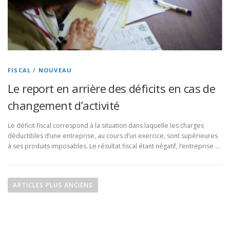
FISCAL
/
NOUVEAU
Le report en arrière des déficits en cas de
changement d’activité
Le déficit fiscal correspond à la situation dans laquelle les charges
déductibles d’une entreprise, au cours d’un exercice, sont supérieures
à ses produits imposables. Le résultat fiscal étant négatif, l’entreprise …
N
a
ARTICLES PLUS ANCIENS
v
i
g