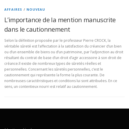
AFFAIRES
/
NOUVEAU
L’importance de la mention manuscrite
dans le cautionnement
Selon la définition proposée par le professeur Pierre CROCK, la
véritable sûreté est l’affectation à la satisfaction du créancier d’un bien
ou d’un ensemble de biens ou d’un patrimoine, par l’adjonction au droit
résultant du contrat de base d’un droit d’agir accessoire à son droit de
créance.Il existe de nombreux types de sûretés réelles et
personnelles. Concernant les sûretés personnelles, c’est le
cautionnement qui représente la forme la plus courante. De
nombreuses caractéristiques et conditions lui sont attribuées. En ce
sens, un contentieux nourri est relatif au cautionnement.