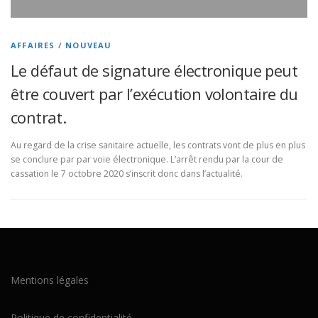
AFFAIRES
/
NOUVEAU
Le défaut de signature électronique peut
être couvert par l’exécution volontaire du
contrat.
Au regard de la crise sanitaire actuelle, les contrats vont de plus en plus
se conclure par par voie électronique. L’arrêt rendu par la cour de
cassation le 7 octobre 2020 s’inscrit donc dans l’actualité.
Mentions légales
Politique de confidentialité