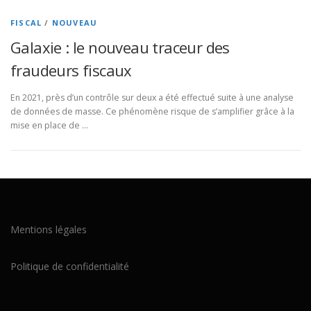
FISCAL
/
NOUVEAU
Galaxie : le nouveau traceur des
fraudeurs fiscaux
En 2021, près d’un contrôle sur deux a été effectué suite à une analyse
de données de masse. Ce phénomène risque de s’amplifier grâce à la
mise en place de …
Mentions légales
Politique de confidentialité