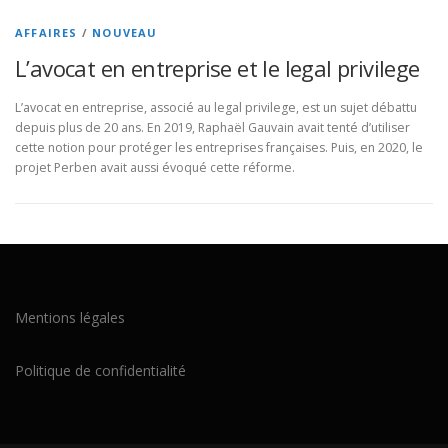
AFFAIRES
/
NOUVEAU
L’avocat en entreprise et le legal privilege
L’avocat en entreprise, associé au legal privilege, est un sujet débattu
depuis plus de 20 ans. En 2019, Raphaël Gauvain avait tenté d’utiliser
cette notion pour protéger les entreprises françaises. Puis, en 2020, le
projet Perben avait aussi évoqué cette réforme.
Mentions légales
Politique de confidentialité