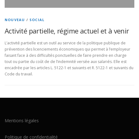
NOUVEAU
/
SOCIAL
Activité partielle, régime actuel et à venir
L’activité partielle est un outil au service de la politique publique de
prévention des licenciements économiques qui permet à l’employeur
faisant face à des difficultés ponctuelles de faire prendre en charge
tout ou partie du coût de de l’indemnité versée aux salariés. Elle est
encadrée par les articles L. 5122-1 et suivants et R. 5122-1 et suivants du
Code du travail.
Mentions légales
Politique de confidentialité