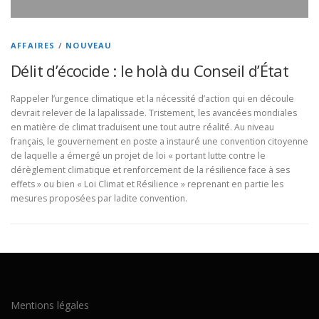
AFFAIRES
/
NOUVEAU
Délit d’écocide : le holà du Conseil d’État
Rappeler l’urgence climatique et la nécessité d’action qui en découle
devrait relever de la lapalissade. Tristement, les avancées mondiales
en matière de climat traduisent une tout autre réalité. Au niveau
français, le gouvernement en poste a instauré une convention citoyenne
de laquelle a émergé un projet de loi « portant lutte contre le
dérèglement climatique et renforcement de la résilience face à ses
effets » ou bien « Loi Climat et Résilience » reprenant en partie les
mesures proposées par ladite convention.
Mentions légales