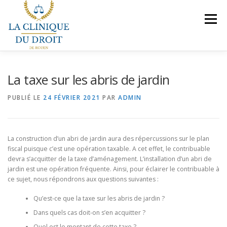
Aller
au
Menu
contenu
NOS COMPÉTENCES
PRÉSENTATION
La taxe sur les abris de jardin
PUBLIÉ LE
24 FÉVRIER 2021
PAR
ADMIN
LE BUREAU
VEILLES JURIDIQUES
CONTACT
La construction d’un abri de jardin aura des répercussions sur le plan
NOUS REJOINDRE
fiscal puisque c’est une opération taxable. A cet effet, le contribuable
devra s’acquitter de la taxe d’aménagement. L’installation d’un abri de
jardin est une opération fréquente. Ainsi, pour éclairer le contribuable à
ce sujet, nous répondrons aux questions suivantes :
Qu’est-ce que la taxe sur les abris de jardin ?
Dans quels cas doit-on s’en acquitter ?
Quel est le montant de cette taxe ?