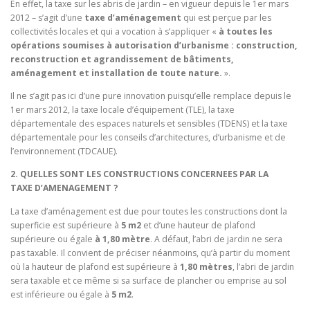
En effet, la taxe sur les abris de jardin – en vigueur depuis le 1er mars
2012 – s’agit d’une
taxe
d’aménagement
qui est perçue par les
collectivités locales et qui a vocation à s’appliquer «
à toutes les
opérations soumises à autorisation d’urbanisme : construction,
reconstruction et agrandissement de bâtiments,
aménagement et installation de toute nature.
».
Il ne s’agit pas ici d’une pure innovation puisqu’elle remplace depuis le
1er mars 2012, la taxe locale d’équipement (TLE), la taxe
départementale des espaces naturels et sensibles (TDENS) et la taxe
départementale pour les conseils d’architectures, d’urbanisme et de
l’environnement (TDCAUE).
2. QUELLES SONT LES CONSTRUCTIONS CONCERNEES PAR LA
TAXE
D’AMENAGEMENT
?
La taxe d’aménagement est due pour toutes les constructions dont la
superficie est supérieure à
5 m2
et d’une hauteur de plafond
supérieure ou égale
à 1,80 mètre
. A défaut, l’abri de jardin ne sera
pas taxable. Il convient de préciser néanmoins, qu’à partir du moment
où la hauteur de plafond est supérieure à
1,80 mètres
, l’abri de jardin
sera taxable et ce même si sa surface de plancher ou emprise au sol
est inférieure ou égale à
5 m2
.