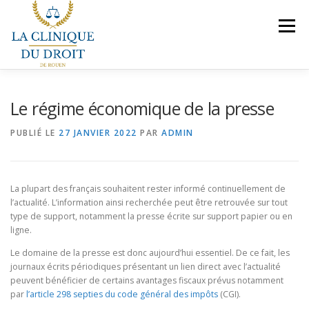
Aller
au
Menu
contenu
NOS COMPÉTENCES
PRÉSENTATION
Le régime économique de la presse
PUBLIÉ LE
27 JANVIER 2022
PAR
ADMIN
LE BUREAU
VEILLES JURIDIQUES
CONTACT
La plupart des français souhaitent rester informé continuellement de
NOUS REJOINDRE
l’actualité. L’information ainsi recherchée peut être retrouvée sur tout
type de support, notamment la presse écrite sur support papier ou en
ligne.
Le domaine de la presse est donc aujourd’hui essentiel. De ce fait, les
journaux écrits périodiques présentant un lien direct avec l’actualité
peuvent bénéficier de certains avantages fiscaux prévus notamment
par
l’article 298 septies du code général des impôts
(CGI).