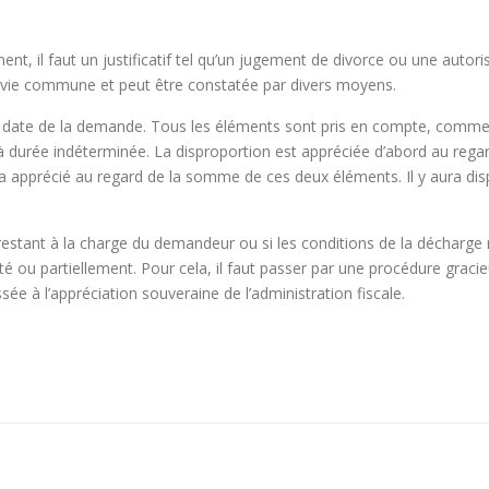
ent, il faut un justificatif tel qu’un jugement de divorce ou une auto
a vie commune et peut être constatée par divers moyens.
a date de la demande. Tous les éléments sont pris en compte, comme pa
 durée indéterminée. La disproportion est appréciée d’abord au regard 
sera apprécié au regard de la somme de ces deux éléments. Il y aura d
e restant à la charge du demandeur ou si les conditions de la décharge n
lité ou partiellement. Pour cela, il faut passer par une procédure gra
sée à l’appréciation souveraine de l’administration fiscale.