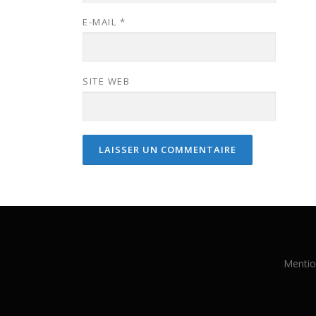
E-MAIL
*
SITE WEB
Mentio