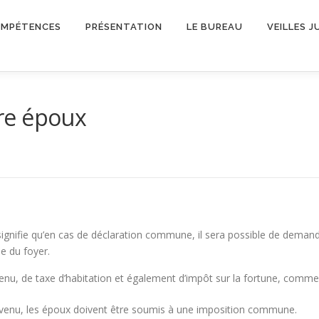
OMPÉTENCES
PRÉSENTATION
LE BUREAU
VEILLES J
tre époux
 signifie qu’en cas de déclaration commune, il sera possible de deman
le du foyer.
evenu, de taxe d’habitation et également d’impôt sur la fortune, comme
e revenu, les époux doivent être soumis à une imposition commune.