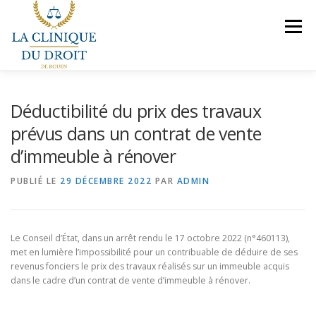
Aller
au
Menu
contenu
NOS COMPÉTENCES
PRÉSENTATION
Déductibilité du prix des travaux
prévus dans un contrat de vente
d’immeuble à rénover
LE BUREAU
VEILLES JURIDIQUES
CONTACT
PUBLIÉ LE
29 DÉCEMBRE 2022
PAR
ADMIN
NOUS REJOINDRE
Le Conseil d’État, dans un arrêt rendu le 17 octobre 2022 (n°460113),
met en lumière l’impossibilité pour un contribuable de déduire de ses
revenus fonciers le prix des travaux réalisés sur un immeuble acquis
dans le cadre d’un contrat de vente d’immeuble à rénover.