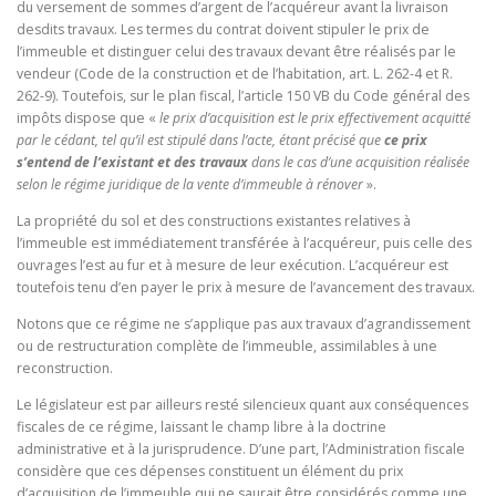
du versement de sommes d’argent de l’acquéreur avant la livraison
desdits travaux. Les termes du contrat doivent stipuler le prix de
l’immeuble et distinguer celui des travaux devant être réalisés par le
vendeur (Code de la construction et de l’habitation, art. L. 262-4 et R.
262-9). Toutefois, sur le plan fiscal, l’article 150 VB du Code général des
impôts dispose que «
le prix d’acquisition est le prix effectivement acquitté
par le cédant, tel qu’il est stipulé dans l’acte, étant précisé que
ce prix
s’entend de l’existant et des travaux
dans le cas d’une acquisition réalisée
selon le régime juridique de la vente d’immeuble à rénover
».
La propriété du sol et des constructions existantes relatives à
l’immeuble est immédiatement transférée à l’acquéreur, puis celle des
ouvrages l’est au fur et à mesure de leur exécution. L’acquéreur est
toutefois tenu d’en payer le prix à mesure de l’avancement des travaux.
Notons que ce régime ne s’applique pas aux travaux d’agrandissement
ou de restructuration complète de l’immeuble, assimilables à une
reconstruction.
Le législateur est par ailleurs resté silencieux quant aux conséquences
fiscales de ce régime, laissant le champ libre à la doctrine
administrative et à la jurisprudence. D’une part, l’Administration fiscale
considère que ces dépenses constituent un élément du prix
d’acquisition de l’immeuble qui ne saurait être considérés comme une