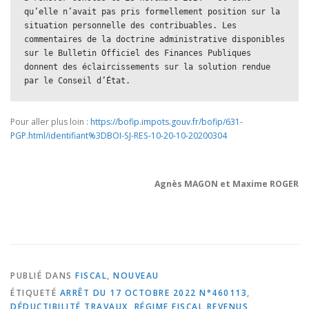
qu’elle n’avait pas pris formellement position sur la 
situation personnelle des contribuables. Les 
commentaires de la doctrine administrative disponibles 
sur le Bulletin Officiel des Finances Publiques 
donnent des éclaircissements sur la solution rendue 
par le Conseil d’État. 
Pour aller plus loin :
https://bofip.impots.gouv.fr/bofip/631-
PGP.html/identifiant%3DBOI-SJ-RES-10-20-10-20200304
Agnès MAGON et Maxime ROGER
PUBLIÉ DANS
FISCAL
,
NOUVEAU
ÉTIQUETÉ
ARRÊT DU 17 OCTOBRE 2022 N°460113
,
DÉDUCTIBILITÉ TRAVAUX
,
RÉGIME FISCAL REVENUS