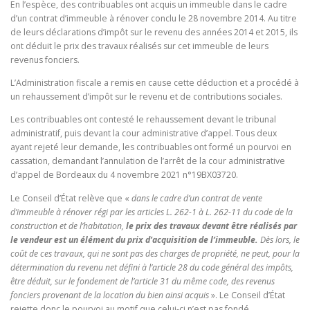
En l’espèce, des contribuables ont acquis un immeuble dans le cadre
d’un contrat d’immeuble à rénover conclu le 28 novembre 2014. Au titre
de leurs déclarations d’impôt sur le revenu des années 2014 et 2015, ils
ont déduit le prix des travaux réalisés sur cet immeuble de leurs
revenus fonciers.
L’Administration fiscale a remis en cause cette déduction et a procédé à
un rehaussement d’impôt sur le revenu et de contributions sociales.
Les contribuables ont contesté le rehaussement devant le tribunal
administratif, puis devant la cour administrative d’appel. Tous deux
ayant rejeté leur demande, les contribuables ont formé un pourvoi en
cassation, demandant l’annulation de l’arrêt de la cour administrative
d’appel de Bordeaux du 4 novembre 2021 n°19BX03720.
Le Conseil d’État relève que «
dans le cadre d’un contrat de vente
d’immeuble à rénover régi par les articles L. 262-1 à L. 262-11 du code de la
construction et de l’habitation,
le prix des travaux devant être réalisés par
le vendeur est un élément du prix d’acquisition de l’immeuble.
Dès lors, le
coût de ces travaux, qui ne sont pas des charges de propriété, ne peut, pour la
détermination du revenu net défini à l’article 28 du code général des impôts,
être déduit, sur le fondement de l’article 31 du même code, des revenus
fonciers provenant de la location du bien ainsi acquis
». Le Conseil d’État
rejette donc le pourvoi au motif que celui-ci n’est pas fondé.