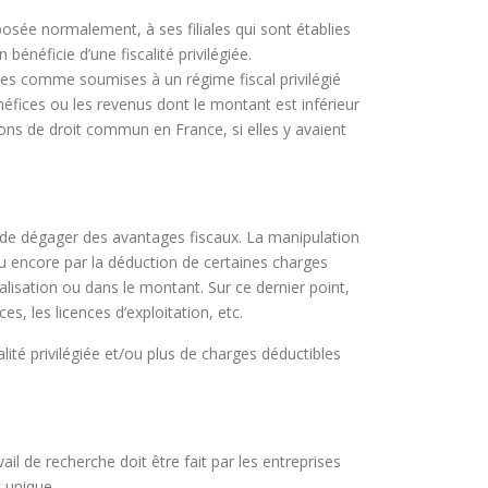
posée normalement, à ses filiales qui sont établies
 bénéficie d’une fiscalité privilégiée.
dées comme soumises à un régime fiscal privilégié
énéfices ou les revenus dont le montant est inférieur
ions de droit commun en France, si elles y avaient
t de dégager des avantages fiscaux. La manipulation
u encore par la déduction de certaines charges
alisation ou dans le montant. Sur ce dernier point,
s, les licences d’exploitation, etc.
ité privilégiée et/ou plus de charges déductibles
il de recherche doit être fait par les entreprises
 unique.