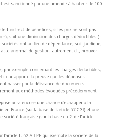
pect est sanctionné par une amende à hauteur de 100
fert indirect de bénéfices, si les prix ne sont pas
ner), soit une diminution des charges déductibles (=
 sociétés ont un lien de dépendance, soit juridique,
 un acte anormal de gestion, autrement dit, prouver
ux, par exemple concernant les charges déductibles,
débiteur apporte la preuve que les dépenses
peut passer par la délivrance de documents
ontrairement aux méthodes évoquées précédemment.
treprise aura encore une chance d’échapper à la
en France (sur la base de l’article 57 CGI) et une
ociété française (sur la base du 2. de l’article
l’article L. 62 A LPF qui exempte la société de la