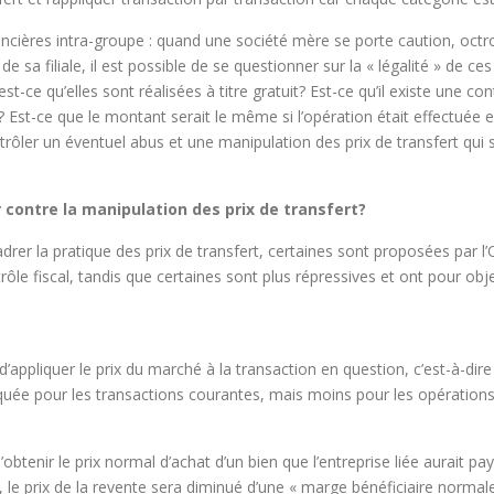
nancières intra-groupe : quand une société mère se porte caution, octr
 sa filiale, il est possible de se questionner sur la « légalité » de ce
e qu’elles sont réalisées à titre gratuit? Est-ce qu’il existe une contr
? Est-ce que le montant serait le même si l’opération était effectuée 
ôler un éventuel abus et une manipulation des prix de transfert qui s
r contre la manipulation des prix de transfert?
drer la pratique des prix de transfert, certaines sont proposées par l’O
trôle fiscal, tandis que certaines sont plus répressives et ont pour obje
d’appliquer le prix du marché à la transaction en question, c’est-à-dire 
atiquée pour les transactions courantes, mais moins pour les opération
btenir le prix normal d’achat d’un bien que l’entreprise liée aurait pay
, le prix de la revente sera diminué d’une « marge bénéficiaire norma