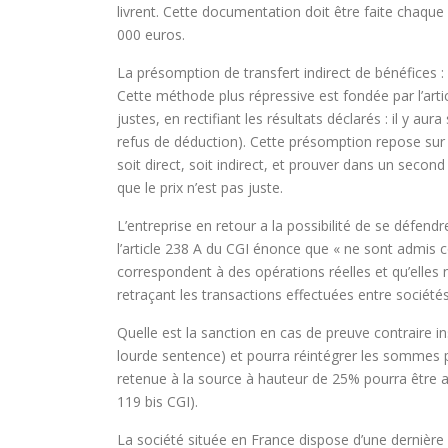
livrent. Cette documentation doit être faite chaqu
000 euros.
La présomption de transfert indirect de bénéfices :
Cette méthode plus répressive est fondée par l’articl
justes, en rectifiant les résultats déclarés : il y 
refus de déduction). Cette présomption repose sur d
soit direct, soit indirect, et prouver dans un secon
que le prix n’est pas juste.
L’entreprise en retour a la possibilité de se défe
l’article 238 A du CGI énonce que « ne sont admis 
correspondent à des opérations réelles et qu’elles
retraçant les transactions effectuées entre socié
Quelle est la sanction en cas de preuve contraire in
lourde sentence) et pourra réintégrer les sommes pr
retenue à la source à hauteur de 25% pourra être ap
119 bis CGI).
La société située en France dispose d’une dernière 