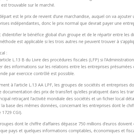
 est trouvable sur le marché.
 départ est le prix de revient d’une marchandise, auquel on va ajoute
prises indépendantes, donc le prix normal que devrait payer une entrepr
d’identifier le bénéfice global d’un groupe et de le répartir entre les 
 méthode est applicable si les trois autres ne peuvent trouver à s’appli
al :
le L.13 B du Livre des procédures fiscales (LFP) si l’Administration f
er des informations sur les relations entre les entreprises présumées
ende par exercice contrôlé est possible.
t à l’article L.13 AA LPF, les groupes de sociétés et entreprises dont
ne documentation des prix de transfert qu’elles pratiquent dans les tran
pal retraçant l’activité mondiale des sociétés et un fichier local détail
la base des mêmes données, concernant les entreprises dont le chiffre
e 1729 CGI).
roupes dont le chiffre d’affaires dépasse 750 millions d’euros doivent
que pays et quelques informations comptables, économiques et fiscales 