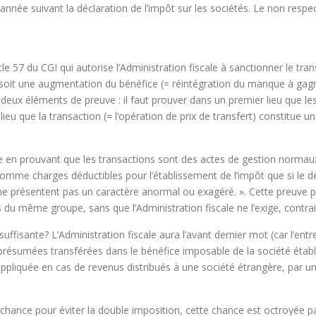
e année suivant la déclaration de l’impôt sur les sociétés. Le non res
e 57 du CGI qui autorise l’Administration fiscale à sanctionner le trans
aura soit une augmentation du bénéfice (= réintégration du manque à gag
eux éléments de preuve : il faut prouver dans un premier lieu que les
d lieu que la transaction (= l’opération de prix de transfert) constitue
ndre en prouvant que les transactions sont des actes de gestion norma
comme charges déductibles pour l’établissement de l’impôt que si le 
 ne présentent pas un caractère anormal ou exagéré. ». Cette preuve 
tés du même groupe, sans que l’Administration fiscale ne l’exige, c
suffisante? L’Administration fiscale aura l’avant dernier mot (car l’en
ésumées transférées dans le bénéfice imposable de la société établie 
pliquée en cas de revenus distribués à une société étrangère, par une s
chance pour éviter la double imposition, cette chance est octroyée par 