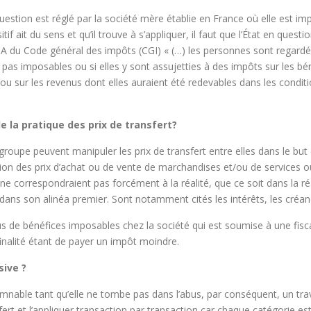
estion est réglé par la société mère établie en France où elle est im
 ait du sens et qu’il trouve à s’appliquer, il faut que l’État en question
 238A du Code général des impôts (CGI) « (…) les personnes sont regar
ont pas imposables ou si elles y sont assujetties à des impôts sur les b
s ou sur les revenus dont elles auraient été redevables dans les condit
la pratique des prix de transfert?
groupe peuvent manipuler les prix de transfert entre elles dans le bu
ion des prix d’achat ou de vente de marchandises et/ou de services o
ne correspondraient pas forcément à la réalité, que ce soit dans la ré
 dans son alinéa premier. Sont notamment cités les intérêts, les créance
 de bénéfices imposables chez la société qui est soumise à une fiscal
 finalité étant de payer un impôt moindre.
sive ?
mnable tant qu’elle ne tombe pas dans l’abus, par conséquent, un trava
ert et l’appliquer transaction par transaction car chaque catégorie est