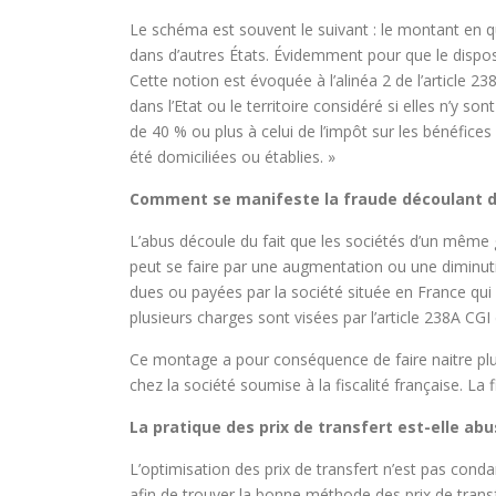
Le schéma est souvent le suivant : le montant en qu
dans d’autres États. Évidemment pour que le dispositif
Cette notion est évoquée à l’alinéa 2 de l’article
dans l’Etat ou le territoire considéré si elles n’y s
de 40 % ou plus à celui de l’impôt sur les bénéfice
été domiciliées ou établies. »
Comment se manifeste la fraude découlant de 
L’abus découle du fait que les sociétés d’un même 
peut se faire par une augmentation ou une diminut
dues ou payées par la société située en France qui 
plusieurs charges sont visées par l’article 238A CGI
Ce montage a pour conséquence de faire naitre plus
chez la société soumise à la fiscalité française. La
La pratique des prix de transfert est-elle abu
L’optimisation des prix de transfert n’est pas conda
afin de trouver la bonne méthode des prix de transf