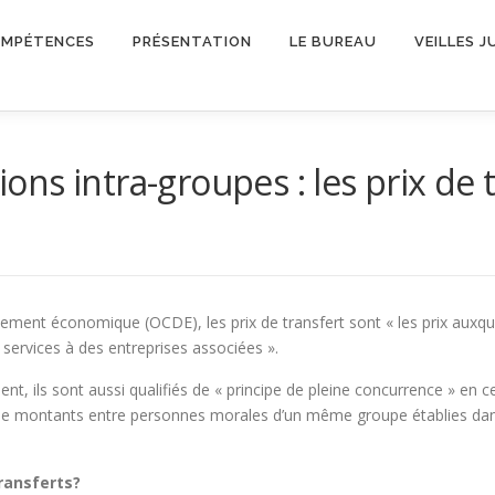
OMPÉTENCES
PRÉSENTATION
LE BUREAU
VEILLES J
tions intra-groupes : les prix de 
pement économique (OCDE), les prix de transfert sont « les prix auxq
 services à des entreprises associées ».
ment, ils sont aussi qualifiés de « principe de pleine concurrence » en ce
s de montants entre personnes morales d’un même groupe établies dans
ransferts?