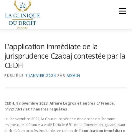
Aller
au
Menu
contenu
NOS COMPÉTENCES
PRÉSENTATION
L’application immédiate de la
jurisprudence Czabaj contestée par la
CEDH
LE BUREAU
VEILLES JURIDIQUES
CONTACT
PUBLIÉ LE
1 JANVIER 2024
PAR
ADMIN
NOUS REJOINDRE
CEDH, 9 novembre 2023, Affaire Legros et autres c/ France,
n°72173/17 et 17 autres requêtes
Le 9 novembre 2023, la Cour européenne des droits de l’homme
estime que la France a violé l’article 6 §1 de la Convention, garantissant
le droit à un procès équitable, en raison de
l’application immédiate