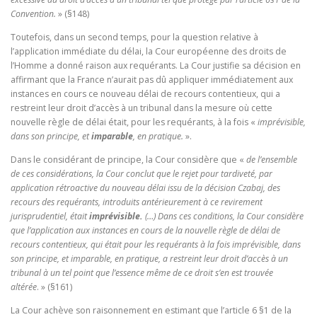
Convention.
» (§148)
Toutefois, dans un second temps, pour la question relative à
l’application immédiate du délai, la Cour européenne des droits de
l’Homme a donné raison aux requérants. La Cour justifie sa décision en
affirmant que la France n’aurait pas dû appliquer immédiatement aux
instances en cours ce nouveau délai de recours contentieux, qui a
restreint leur droit d’accès à un tribunal dans la mesure où cette
nouvelle règle de délai était, pour les requérants, à la fois «
imprévisible,
dans son principe, et
imparable
, en pratique.
».
Dans le considérant de principe, la Cour considère que «
de l’ensemble
de ces considérations, la Cour conclut que le rejet pour tardiveté, par
application rétroactive du nouveau délai issu de la décision Czabaj, des
recours des requérants, introduits antérieurement à ce revirement
jurisprudentiel, était
imprévisible.
(…) Dans ces conditions, la Cour considère
que l’application aux instances en cours de la nouvelle règle de délai de
recours contentieux, qui était pour les requérants à la fois imprévisible, dans
son principe, et imparable, en pratique, a restreint leur droit d’accès à un
tribunal à un tel point que l’essence même de ce droit s’en est trouvée
altérée
. » (§161)
La Cour achève son raisonnement en estimant que l’article 6 §1 de la