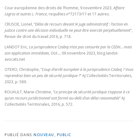
Cour européenne des droits de l’homme, 9 novembre 2023,
Affaire
Legros et autres c. France
, requêtes n°72173/17 et 17 autres.
CRUSOE, Lionel, “
Délai de recours devant le juge administratif : l’action en
justice contre une décision individuelle ne peut être exercée perpétuellement
”,
Revue de droit du travail 2016, p. 718.
LANDOT Eric,
La jurisprudence Czabaj n’est pas censurée par la CEDH… mais
son application immédiate, OUI…
, 09 novembre 2023, blog.landot-
avocats.net
OTERO, Christophe, “
Coup d’arrêt européen à la jurisprudence Czabaj ? Vous
reprendrez bien un peu de sécurité juridique ?
” AJ Collectivités Territoriales,
2023, p. 589.
ROUAULT, Marie-Christine, “
Le principe de sécurité juridique s’oppose à ce
qu’un recours juridictionnel soit formé au-delà d’un délai raisonnable
” AJ
Collectivités Territoriales, 2016, p. 572.
PUBLIÉ DANS
NOUVEAU
,
PUBLIC