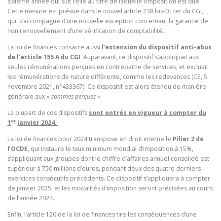
sixième année qui suit celle au titre de laquelle l’imposition est due.
Cette mesure est prévue dans le nouvel article 238 bis-0 I ter du CGI,
qui s’accompagne d’une nouvelle exception concernant la garantie de
non renouvellement d’une vérification de comptabilité.
La loi de finances consacre aussi
l’extension du dispositif anti-abus
de l’article 155 A du CGI
. Auparavant, ce dispositif s’appliquait aux
seules rémunérations perçues en contrepartie de services, et excluait
les rémunérations de nature différente, comme les redevances (CE, 5
novembre 2021, n°433367). Ce dispositif est alors étendu de manière
générale aux «
sommes perçues
».
La plupart de ces dispositifs
sont entrés en vigueur à compter du
er
1
janvier 2024
.
La loi de finances pour 2024 transpose en droit interne le
Pilier 2 de
l’OCDE
, qui instaure le taux minimum mondial d’imposition à 15%,
s’appliquant aux groupes dont le chiffre d’affaires annuel consolidé est
supérieur à 750 millions d’euros, pendant deux des quatre derniers
exercices consécutifs précédents. Ce dispositif s’appliquera à compter
de janvier 2025, et les modalités d’imposition seront précisées au cours
de l’année 2024.
Enfin, l’article 120 de la loi de finances tire les conséquences d’une