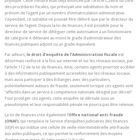
physique. Cette mesure était déjà énoncée par l’article L.286 B du Livre
des procédures fiscales, qui prévoyait une substitution du nom et
prénom de l’agent par un numéro d’immatriculation administrative.
Cependant, ce substitut ne pouvait être délivré que par le directeur du
service de l’agent. Depuis la loi de finances, il est possible pour le
directeur de service de déléguer cette autorisation à un fonctionnaire
de catégorie A détenant au moins le grade d’administrateur des
finances publiques adjoint ou un grade équivalent.
Par ailleurs,
le droit d’enquête de l’Administration fiscale
est
désormais renforcé à la fois sur internet et sur les réseaux sociaux, par
l’article 112 de la loi de finances. Ainsi, certains agents pourront accéder
à des informations publiquement accessibles sur les réseaux sociaux,
mais aussi participer à des échanges avec des particuliers,
potentiellement auteurs de fraude, seulement lorsque ces agents sont
“affectés dans un service à compétence nationale désigné par décret”.
Pour protéger ces agents, cette enquête se déroule sous un
pseudonyme et leur responsabilité pénale ne pourra pas être retenue.
La loi de finances crée également l’
Office national anti-fraude
(ONAF)
, qui remplace le Service d’enquêtes judiciaires des finances
(SEJF) et qui institue une cellule de veille interministérielle anti-fraude
aux aides publiques, ce qui permet le renforcement des moyens
d’action en matière de lutte contre la fraude.