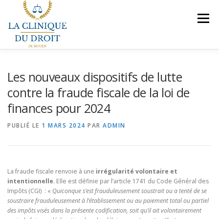
Aller
au
Menu
contenu
NOS COMPÉTENCES
PRÉSENTATION
Les nouveaux dispositifs de lutte
contre la fraude fiscale de la loi de
finances pour 2024
LE BUREAU
VEILLES JURIDIQUES
CONTACT
PUBLIÉ LE
1 MARS 2024
PAR
ADMIN
NOUS REJOINDRE
La fraude fiscale renvoie à une
irrégularité volontaire et
intentionnelle
. Elle est définie par l’article 1741 du Code Général des
Impôts (CGI) : «
Quiconque s’est frauduleusement soustrait ou a tenté de se
soustraire frauduleusement à l’établissement ou au paiement total ou partiel
des impôts visés dans la présente codification, soit qu’il ait volontairement