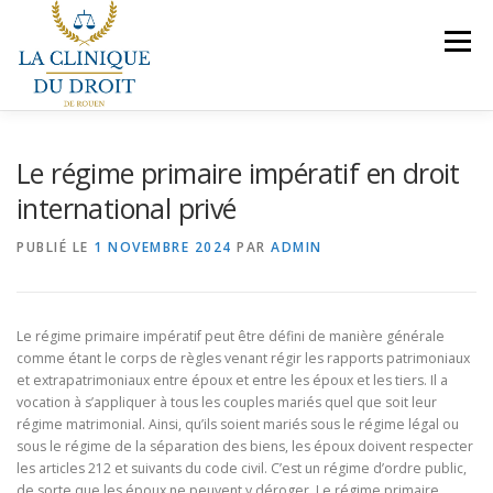
Aller
au
Menu
contenu
NOS COMPÉTENCES
PRÉSENTATION
Le régime primaire impératif en droit
international privé
LE BUREAU
VEILLES JURIDIQUES
CONTACT
PUBLIÉ LE
1 NOVEMBRE 2024
PAR
ADMIN
NOUS REJOINDRE
Le régime primaire impératif peut être défini de manière générale
comme étant le corps de règles venant régir les rapports patrimoniaux
et extrapatrimoniaux entre époux et entre les époux et les tiers. Il a
vocation à s’appliquer à tous les couples mariés quel que soit leur
régime matrimonial. Ainsi, qu’ils soient mariés sous le régime légal ou
sous le régime de la séparation des biens, les époux doivent respecter
les articles 212 et suivants du code civil. C’est un régime d’ordre public,
de sorte que les époux ne peuvent y déroger. Le régime primaire