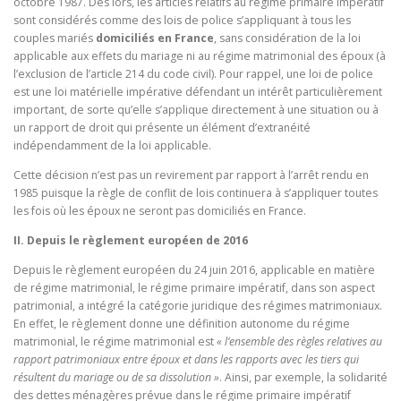
octobre 1987. Dès lors, les articles relatifs au régime primaire impératif
sont considérés comme des lois de police s’appliquant à tous les
couples mariés
domiciliés en France
, sans considération de la loi
applicable aux effets du mariage ni au régime matrimonial des époux (à
l’exclusion de l’article 214 du code civil). Pour rappel, une loi de police
est une loi matérielle impérative défendant un intérêt particulièrement
important, de sorte qu’elle s’applique directement à une situation ou à
un rapport de droit qui présente un élément d’extranéité
indépendamment de la loi applicable.
Cette décision n’est pas un revirement par rapport à l’arrêt rendu en
1985 puisque la règle de conflit de lois continuera à s’appliquer toutes
les fois où les époux ne seront pas domiciliés en France.
II. Depuis le règlement européen de 2016
Depuis le règlement européen du 24 juin 2016, applicable en matière
de régime matrimonial, le régime primaire impératif, dans son aspect
patrimonial, a intégré la catégorie juridique des régimes matrimoniaux.
En effet, le règlement donne une définition autonome du régime
matrimonial, le régime matrimonial est
« l’ensemble des règles relatives au
rapport patrimoniaux entre époux et dans les rapports avec les tiers qui
résultent du mariage ou de sa dissolution »
. Ainsi, par exemple, la solidarité
des dettes ménagères prévue dans le régime primaire impératif