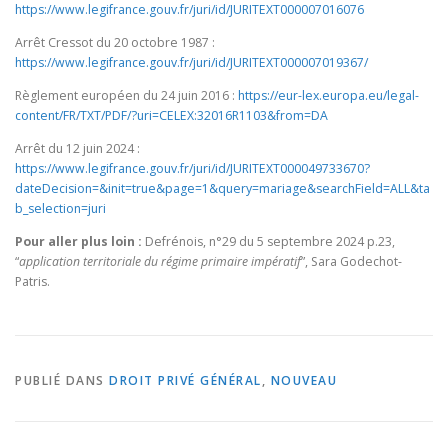
https://www.legifrance.gouv.fr/juri/id/JURITEXT000007016076
Arrêt Cressot du 20 octobre 1987 :
https://www.legifrance.gouv.fr/juri/id/JURITEXT000007019367/
Règlement européen du 24 juin 2016 :
https://eur-lex.europa.eu/legal-
content/FR/TXT/PDF/?uri=CELEX:32016R1103&from=DA
Arrêt du 12 juin 2024 :
https://www.legifrance.gouv.fr/juri/id/JURITEXT000049733670?
dateDecision=&init=true&page=1&query=mariage&searchField=ALL&ta
b_selection=juri
Pour aller plus loin :
Defrénois, n°29 du 5 septembre 2024 p.23,
“
application territoriale du régime primaire impératif
”, Sara Godechot-
Patris.
PUBLIÉ DANS
DROIT PRIVÉ GÉNÉRAL
,
NOUVEAU