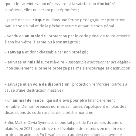
que si les atteintes sont nécessaires à la satisfaction d’un intérêt
supérieur, elles ne seront pas réprimées ;
– placé dans un
cirque
ou dans une ferme pédagogique : protection
par le code rural et de la pêche maritime et par le code pénal ;
– vendu en
animalerie
: protection par le code pénal de toute atteinte
à son bien-être, à sa vie ou à son intégrité ;
–
sauvage
et donc chassable car non protégé ;
– sauvage et
nuisible
, c’est-à-dire «
susceptible d’occasionner des dégâts
»
: non seulement la loi ne le protège pas, mais encourage sa destruction
;
– sauvage et en
voie de disparition
: protection renforcée (parfois à
cause d’une destruction massive) ;
– un
animal de rente
: qui est élevé pour être financièrement
rentable. De nombreuses normes sanitaires s’appliquent en plus des
dispositions du code rural et de la pêche maritime.
Enfin, Maître Olivia Symniacos nous fait part de l’un de ses dossiers
plaidés en 2021, qui atteste de l’évolution des mœurs en matière de
protection animale. En l’espèce, cinq adolescents dont la moyenne