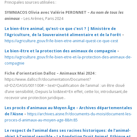
Principales sources utilisées :
SYMNIACOS Olivia
avec Valérie PERONNET
–
Au nom de tous les
animaux
– Les Arènes, Paris 2024
Le bien-être animal, qu’est-ce que c’est ? | Ministère de
l’Agriculture, de la Souveraineté alimentaire et de la Forêt
–
https://agriculture.gouv.fr/le-bien-etre-animal-quest-ce-que-cest
Le bien-être et la protection des animaux de compagnie
–
https://agriculture.gouv.fr/le-bien-etre-et-la-protection-des-animaux-de-
compagnie
Fiche d’orientation Dalloz – Animaux Mai 2024 :
https://www.dalloz.fr/documentation/Document?
id=DZ/OASIS/001100#:~:text=Qualification de l’animal : un être doué
d’une sensibilité,-Depuis la loi&text=En effet, cette loi, introduisant,de
recevoir une protection juridique..
Les procès d’animaux au Moyen Âge – Archives départementales
de l’Aisne
–
https://archives.aisne.fr/documents-du-mois/document-les-
proces-d-animaux-au-moyen-age-88/n:85
Le respect de l’animal dans ses racines historiques: de l’animal-
objet à l’animal sensible – La Fondation Droit Animal, Ethique et