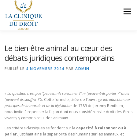
Aller
au
Menu
contenu
NOS COMPÉTENCES
PRÉSENTATION
Le bien-être animal au cœur des
débats juridiques contemporains
LE BUREAU
VEILLES JURIDIQUES
CONTACT
PUBLIÉ LE
4 NOVEMBRE 2024
PAR
ADMIN
NOUS REJOINDRE
« La question n’est pas “peuvent-ils raisonner ?” ni “peuvent-ils parler ?” mais
“peuvent-ils souffrir ?”»
. Cette formule, tirée de l’ouvrage
Introduction aux
principes de la morale et de la législation
de 1789 de Jeremy Bentham,
nous invite à repenser la façon dont nous considérons le droit des êtres
vivants, y compris celui des animaux.
Les critères classiques se fondent sur la
capacité à raisonner ou à
parler
, justifiant ainsi la supériorité des humains sur les animaux, et