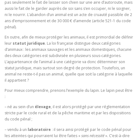
pas seulement le fait de laisser son chien sur une aire d’autoroute, mais
aussi le fait de le garder auprès de soi sans s’en occuper, ni le soigner,
ni le nourrir. L’abandon d’un animal est un acte de cruauté passible de 2
ans d’emprisonnement et de 30 000 € d’amende (article 521-1 du code
pénal).
En outre, afin de mieux protéger les animaux, il est primordial de définir
leur
statut juridique
. La loi française distingue deux catégories
d’animaux : les animaux sauvages et les animaux domestiques, chacune
des deux catégories est subdivisée en plusieurs sous-catégories.
L’appartenance de l’animal à une catégorie va donc déterminer son
statut juridique, mais surtout son degré de protection. Toutefois, un
animal ne reste-t-il pas un animal, quelle que soit la catégorie à laquelle
il appartient ?
Pour mieux comprendre, prenons l’exemple du lapin. Le lapin peut être
:
– né au sein d’un
élevage
, il est alors protégé par une réglementation
stricte par le code rural et de la pêche maritime et par les dispositions
du code pénal ;
– vendu à un
laboratoire
: il sera ainsi protégé par le code pénal pour
les atteintes qui pourraient lui être faites «
sans nécessité
». C’est-à-dire