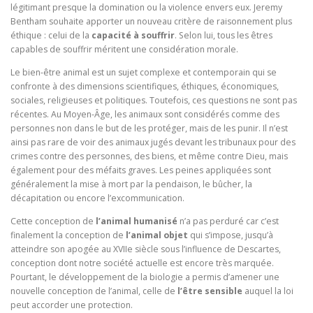
légitimant presque la domination ou la violence envers eux. Jeremy
Bentham souhaite apporter un nouveau critère de raisonnement plus
éthique : celui de la
capacité à souffrir
. Selon lui, tous les êtres
capables de souffrir méritent une considération morale.
Le bien-être animal est un sujet complexe et contemporain qui se
confronte à des dimensions scientifiques, éthiques, économiques,
sociales, religieuses et politiques. Toutefois, ces questions ne sont pas
récentes. Au Moyen-Âge, les animaux sont considérés comme des
personnes non dans le but de les protéger, mais de les punir. Il n’est
ainsi pas rare de voir des animaux jugés devant les tribunaux pour des
crimes contre des personnes, des biens, et même contre Dieu, mais
également pour des méfaits graves. Les peines appliquées sont
généralement la mise à mort par la pendaison, le bûcher, la
décapitation ou encore l’excommunication.
Cette conception de
l’animal humanisé
n’a pas perduré car c’est
finalement la conception de
l’animal objet
qui s’impose, jusqu’à
atteindre son apogée au XVIIe siècle sous l’influence de Descartes,
conception dont notre société actuelle est encore très marquée.
Pourtant, le développement de la biologie a permis d’amener une
nouvelle conception de l’animal, celle de
l’être sensible
auquel la loi
peut accorder une protection.