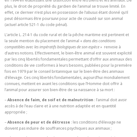
en 1994 en établissant une distinction entre les biens et les animaux. De
plus, le droit de propriété du gardien de l’animal se trouve limité. En
effet, ce dernier n’est plus en possession de l’
abusus
étant donné qu’il
peut désormais être poursuivi pour acte de cruauté sur son animal
(actuel article 521-1 du code pénal).
L’article L. 214-1 du code rural et de la pêche maritime est pertinent et
la seule mention du placement de l’animal «
dans des conditions
compatibles avec les impératifs biologiques de son espèce »
renvoie à
d’autres notions. Effectivement, le bien-être animal est souvent explicité
par les cinq libertés fondamentales permettant d’offrir aux animaux des
conditions de vie conformes à leurs besoins, publiées pour la première
fois en 1979 par le conseil britannique sur le bien-être des animaux
d’élevage. Ces cinq libertés fondamentales, aujourd’hui mondialement
connues, mettent en avant les conditions que l’Homme doit offrir à
l’animal pour assurer son bien-être de sa naissance à sa mort :
–
Absence de faim, de soif et de malnutrition
: l’animal doit avoir
accès à de l’eau claire et à une nutrition adaptée et en quantité
appropriée ;
–
Absence de peur et de détresse
: les conditions d’élevage ne
doivent pas induire de souffrances psychiques aux animaux ;