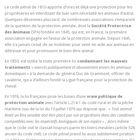
Le code pénal de 1810 apporte d’ores et déjà une protection pour les
propriétaires en interdisant de tuer sans nécessité les animaux d’autrui.
Quelques décennies plus tard, de nombreuses associations s’emparent
de la question de la protection animale, dont la
Société Protectrice
des Animaux
(SPA) fondée en 1845, qui est, en France, la première
association engagée en faveur de la protection animale. Depuis 1845,
elle n’a jamais cessé de se mobiliser pour venir en aide aux animaux en
détresse et pour promouvoir le bien-être animal.
En 1850, est votée la toute première loi
condamnant les mauvais
traitements
«
exercés publiquement et abusivement envers les animaux
domestiques
» à la demande du général Duc de Grammont, officier de
cavalerie, qui a d’ailleurs fondé la Ligue française pour la protection du
cheval.
En 1976, la loi française pose les bases d’une
vraie politique de
protection animale
avec l’article L.214-1 du code rural et de la pêche
maritime issu de la loi du 10 juillet 1976 qui dispose que : «
Tout animal
étant un être sensible doit être placé par son propriétaire dans des conditions
compatibles avec les impératifs biologiques de son espèce » ;
alors même
que le code civil le classait toujours parmi les biens meubles (article 528
ancien du code civil). Le code pénal prend lui aussi subtilement position