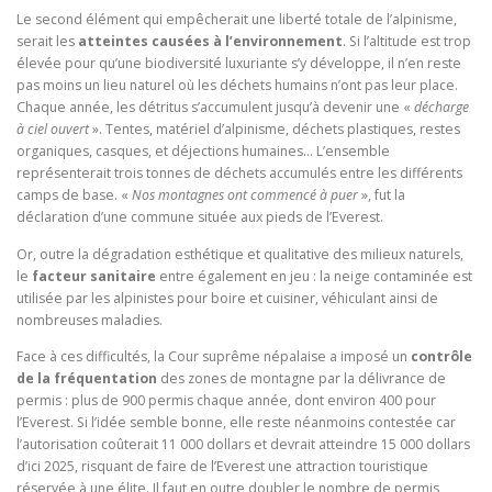
Le second élément qui empêcherait une liberté totale de l’alpinisme,
serait les
atteintes causées à l’environnement
. Si l’altitude est trop
élevée pour qu’une biodiversité luxuriante s’y développe, il n’en reste
pas moins un lieu naturel où les déchets humains n’ont pas leur place.
Chaque année, les détritus s’accumulent jusqu’à devenir une «
décharge
à ciel ouvert
». Tentes, matériel d’alpinisme, déchets plastiques, restes
organiques, casques, et déjections humaines… L’ensemble
représenterait trois tonnes de déchets accumulés entre les différents
camps de base. «
Nos montagnes ont commencé à puer
», fut la
déclaration d’une commune située aux pieds de l’Everest.
Or, outre la dégradation esthétique et qualitative des milieux naturels,
le
facteur
sanitaire
entre également en jeu : la neige contaminée est
utilisée par les alpinistes pour boire et cuisiner, véhiculant ainsi de
nombreuses maladies.
Face à ces difficultés, la Cour suprême népalaise a imposé un
contrôle
de la fréquentation
des zones de montagne par la délivrance de
permis : plus de 900 permis chaque année, dont environ 400 pour
l’Everest. Si l’idée semble bonne, elle reste néanmoins contestée car
l’autorisation coûterait 11 000 dollars et devrait atteindre 15 000 dollars
d’ici 2025, risquant de faire de l’Everest une attraction touristique
réservée à une élite. Il faut en outre doubler le nombre de permis