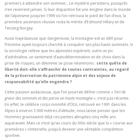
premiers à atteindre son sommet… Le mystère persistera, puisqu’ils
n’en revinrent jamais. Si leur disparition fut une énigme dans le monde
de l’alpinisme jusqu’en 1999 où l’on retrouva le pied de l’un d’eux, la
première ascension réussie resta le mérite d’Edmund Hillary et de
Tenzing Norgay.
Aussi majestueuse que dangereuse, la montagne est un défi pour
l’Homme ayant toujours cherché à conquérir ses plus hauts sommets. Si
la sociologie relève que les alpinistes espèrent, outre un pic
d’adrénaline, un sentiment d’autodétermination et de choix dans la
prise de risques, un dilemme se pose néanmoins :
cette quête de
liberté doit-elle s’affranchir de toutes contraintes, au regard
de la préservation du patrimoine alpin et des enjeux de
responsabilité qu’elle engendre ?
Cette passion audacieuse, que l’on pourrait définir comme «
l’art de
gravir des sommets et des parois en haute montagne
», n’est pas récente.
En effet, le célèbre corps momifié d’Ötzi, retrouvé en 1991 dans les
Alpes à environ 3 000 mètres d’altitude, nous laisse penser que les
Hommes gravissaient déjà ces pentes abruptes cinq mille ans
auparavant. Mais ce n’est qu’au cours du XIXe siècle que la « course aux
premières » s’intensifie, jusqu’à devenir une véritable compétition
sportive.