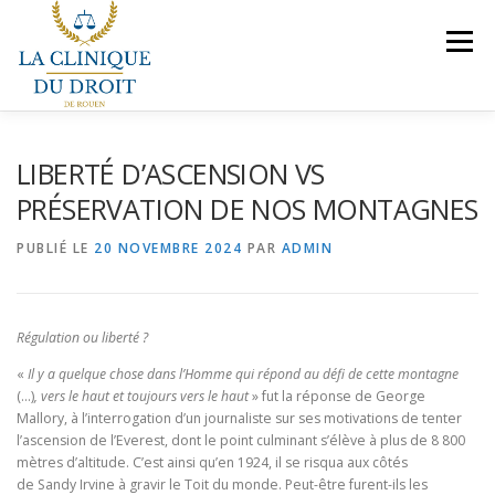
Aller
au
Menu
contenu
NOS COMPÉTENCES
PRÉSENTATION
LIBERTÉ D’ASCENSION VS
PRÉSERVATION DE NOS MONTAGNES
LE BUREAU
VEILLES JURIDIQUES
CONTACT
PUBLIÉ LE
20 NOVEMBRE 2024
PAR
ADMIN
NOUS REJOINDRE
Régulation ou liberté ?
«
Il y a quelque chose dans l’Homme qui répond au défi de cette montagne
(…)
,
vers le haut et toujours vers le haut
» fut la réponse de George
Mallory, à l’interrogation d’un journaliste sur ses motivations de tenter
l’ascension de l’Everest, dont le point culminant s’élève à plus de 8 800
mètres d’altitude. C’est ainsi qu’en 1924, il se risqua aux côtés
de Sandy Irvine à gravir le Toit du monde. Peut-être furent-ils les