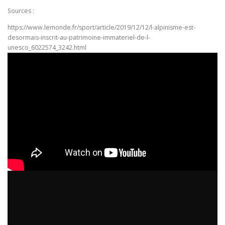
Sources :
https://www.lemonde.fr/sport/article/2019/12/12/l-alpinisme-est-
desormais-inscrit-au-patrimoine-immateriel-de-l-
unesco_6022574_3242.html