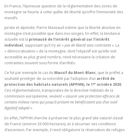
En France, l’épineuse question de la réglementation des zones de
montagne se heurte à cette quête de liberté qu’offre l’immensité des
massifs.
Juriste et alpiniste, Pierre Mazeaud estime que la liberté absolue en
montagne n’est possible que dans nos songes. En effet, la tendance
actuelle est la
primauté de l’intérêt général sur l’intérêt
individuel
, supposant qu’il
n’y ait «
pas de liberté sans contrainte
». La
« démocratisation » de la montagne, dont l’objectif est qu’elle soit
accessible au plus grand nombre, rend nécessaire la création de
contraintes souvent sous forme d’arrêtés.
Ce fut par exemple le cas du
Massif du Mont-Blanc
, que le préfet a
souhaité protéger de sa notoriété par l’adoption d’un
arrêté de
er
protection des habitats naturels (APPHN),
le 1
octobre 2020
.
Ces réglementations, transposées de la directive Habitats de la
commission européenne, veulent «
assurer une protection efficace de
certains milieux rares qui jusqu’à présent ne bénéficiaient pas d’un outil
législatif adapté
».
En effet, l’APPHN cherche à préserver le plus grand site naturel classé
de France (environ 26 000 hectares), et à sécuriser ses conditions
d’ascension. Par exemple, il rend obligatoire la réservation de refuges