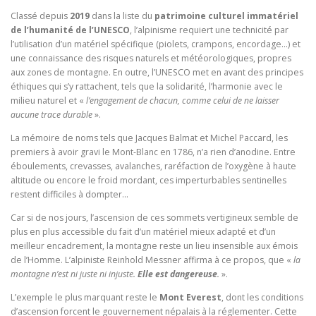
Classé depuis
2019
dans la liste du
patrimoine culturel immatériel
de l’humanité
de l’UNESCO
, l’alpinisme requiert une technicité par
l’utilisation d’un matériel spécifique (piolets, crampons, encordage…) et
une connaissance des risques naturels et météorologiques, propres
aux zones de montagne. En outre, l’UNESCO met en avant des principes
éthiques qui s’y rattachent, tels que la solidarité, l’harmonie avec le
milieu naturel et «
l’engagement de chacun, comme celui de ne laisser
aucune trace durable
».
La mémoire de noms tels que Jacques Balmat et Michel Paccard, les
premiers à avoir gravi le Mont-Blanc en 1786, n’a rien d’anodine. Entre
éboulements, crevasses, avalanches, raréfaction de l’oxygène à haute
altitude ou encore le froid mordant, ces imperturbables sentinelles
restent difficiles à dompter…
Car si de nos jours, l’ascension de ces sommets vertigineux semble de
plus en plus accessible du fait d’un matériel mieux adapté et d’un
meilleur encadrement, la montagne reste un lieu insensible aux émois
de l’Homme. L’alpiniste Reinhold Messner affirma à ce propos, que «
la
montagne n’est ni juste ni injuste.
Elle est dangereuse
.
».
L’exemple le plus marquant reste le
Mont Everest
, dont les conditions
d’ascension forcent le gouvernement népalais à la réglementer. Cette