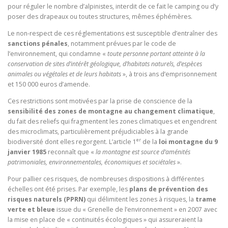
pour réguler le nombre d’alpinistes, interdit de ce fait le camping ou d’y
poser des drapeaux ou toutes structures, mêmes éphémères.
Le non-respect de ces réglementations est susceptible d’entraîner des
sanctions pénales
, notamment prévues par le code de
l’environnement, qui condamne «
toute personne portant atteinte à la
conservation de sites d’intérêt géologique, d’habitats naturels, d’espèces
animales ou végétales et de leurs habitats
», à trois ans d’emprisonnement
et 150 000 euros d’amende.
Ces restrictions sont motivées par la prise de conscience de la
sensibilité des zones de montagne au changement climatique
,
du fait des reliefs qui fragmentent les zones climatiques et engendrent
des microclimats, particulièrement préjudiciables à la grande
er
biodiversité dont elles regorgent. L’article 1
de la
loi montagne du 9
janvier 1985
reconnaît que «
la montagne est source d’aménités
patrimoniales, environnementales, économiques et sociétales
».
Pour pallier ces risques, de nombreuses dispositions à différentes
échelles ont été prises. Par exemple, les
plans de prévention des
risques naturels (PPRN)
qui délimitent les zones à risques, la
trame
verte et bleue
issue du « Grenelle de l’environnement » en 2007 avec
la mise en place de « continuités écologiques » qui assureraient la