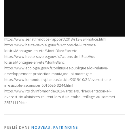
https://www.senat.fr/notice-rapport/2013/r13-384-notice.html
https://www.haute-savoie.gouv.fr/Actions-de-l-Etat/Vos-
loisirs/Montagne-en-ete/Mont-Blanc#arrete
https://www.haute-savoie.gouv.fr/Actions-de-l-Etat/Vos-
loisirs/Montagne-en-ete/Mont-Blanc
https://www.ecologie.gouv.fr/politiques-publiques/loi-relative-
developpement-protection-montagne-loi-montagne
https://www.lemonde.fr/planete/article/2019/10/24/everest-une-
irresistible-ascension_6016686_3244.html
https://www.rts.ch/info/monde/2024/article/surfrequentation-a-l-
everest-six-alpinistes-chutent-lors-d-un-embouteillage-au-sommet-
28521119.html
PUBLIÉ DANS
NOUVEAU
,
PATRIMOINE