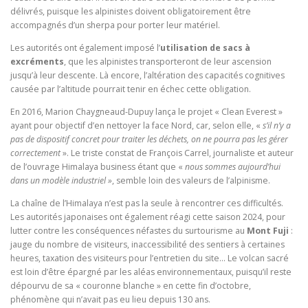
délivrés, puisque les alpinistes doivent obligatoirement être
accompagnés d’un sherpa pour porter leur matériel.
Les autorités ont également imposé l’
utilisation de sacs à
excréments
, que les alpinistes transporteront de leur ascension
jusqu’à leur descente. Là encore, l’altération des capacités cognitives
causée par l’altitude pourrait tenir en échec cette obligation.
En 2016, Marion Chaygneaud-Dupuy lança le projet « Clean Everest »
ayant pour objectif d’en nettoyer la face Nord, car, selon elle, «
s’il n’y a
pas de dispositif concret pour traiter les déchets, on ne pourra pas les gérer
correctement
». Le triste constat de François Carrel, journaliste et auteur
de l’ouvrage Himalaya business étant que «
nous sommes aujourd’hui
dans un modèle industriel »
, semble loin des valeurs de l’alpinisme.
La chaîne de l’Himalaya n’est pas la seule à rencontrer ces difficultés.
Les autorités japonaises ont également réagi cette saison 2024, pour
lutter contre les conséquences néfastes du surtourisme au
Mont Fuji
:
jauge du nombre de visiteurs, inaccessibilité des sentiers à certaines
heures, taxation des visiteurs pour l’entretien du site… Le volcan sacré
est loin d’être épargné par les aléas environnementaux, puisqu’il reste
dépourvu de sa « couronne blanche » en cette fin d’octobre,
phénomène qui n’avait pas eu lieu depuis 130 ans.