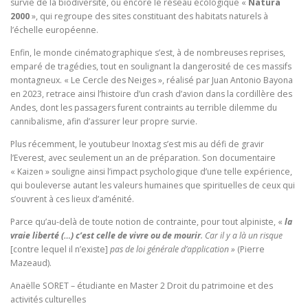
survie de la biodiversité, ou encore le réseau écologique «
Natura
2000
», qui regroupe des sites constituant des habitats naturels à
l’échelle européenne.
Enfin, le monde cinématographique s’est, à de nombreuses reprises,
emparé de tragédies, tout en soulignant la dangerosité de ces massifs
montagneux. « Le Cercle des Neiges », réalisé par Juan Antonio Bayona
en 2023, retrace ainsi l’histoire d’un crash d’avion dans la cordillère des
Andes, dont les passagers furent contraints au terrible dilemme du
cannibalisme, afin d’assurer leur propre survie.
Plus récemment, le youtubeur Inoxtag s’est mis au défi de gravir
l’Everest, avec seulement un an de préparation. Son documentaire
« Kaizen » souligne ainsi l’impact psychologique d’une telle expérience,
qui bouleverse autant les valeurs humaines que spirituelles de ceux qui
s’ouvrent à ces lieux d’aménité.
Parce qu’au-delà de toute notion de contrainte, pour tout alpiniste, «
la
vraie liberté (…) c’est celle de vivre ou de mourir
. Car il y a là un risque
[contre lequel il n’existe]
pas de loi générale d’application »
(Pierre
Mazeaud).
Anaëlle SORET – étudiante en Master 2 Droit du patrimoine et des
activités culturelles