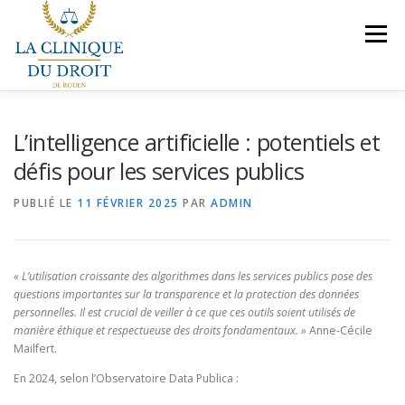
Aller
au
Menu
contenu
NOS COMPÉTENCES
PRÉSENTATION
L’intelligence artificielle : potentiels et
défis pour les services publics
LE BUREAU
VEILLES JURIDIQUES
CONTACT
PUBLIÉ LE
11 FÉVRIER 2025
PAR
ADMIN
NOUS REJOINDRE
« L’utilisation croissante des algorithmes dans les services publics pose des
questions importantes sur la transparence et la protection des données
personnelles. Il est crucial de veiller à ce que ces outils soient utilisés de
manière éthique et respectueuse des droits fondamentaux. »
Anne-Cécile
Mailfert.
En 2024, selon l’Observatoire Data Publica :