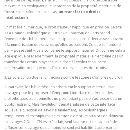
retrait ou de repentir. L’article L. 111-3 poussant la protection à son
maximum en expliquant que l’obtention de la propriété matérielle de
l’œuvre n’entraîne en aucun cas,
un transfert de droits
intellectuels
.
En matière numérique, le droit d’auteur s’applique en principe. Le site
« La Grande Bibliothèque du Droit » du barreau de Paris prend
l’exemple des bibliothèques municipales qui procèdent assez souvent
à la numérisation des œuvres qu’elles possèdent. Ce que l’on entend
par « possèdent », cela concerne le support matériel. Or, comme cela a
été expliqué précédemment, la propriété matérielle n’entraîne pas un
transfert des droits. N’ayant aucun droit à l’exploitation, cette
numérisation implique donc l’accord des titulaires des droits.
II. La voie contractuelle, un recours contre les zones d’ombres du droit.
Auparavant, les bibliothèques achetaient le support matériel d’un
ouvrage pour le proposer à l’emprunt. L’interface matérielle des
bibliothèques traditionnelles ne permettant pas de s’adresser qu’à un
public restreint. Mais l’évolution dématérialisée de cette interface
soulève la question de savoir si finalement, les bibliothèques
remplissent-elles toujours une mission d’emprunt ou alors de diffusion
d’ouvrages ? Or, le CPI est très clair, seul l’auteur est en capacité de
diffuser son ouvrage ou du moins, lui seul est habilité à autoriser la