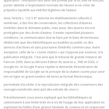
application : l’exception doit avoir été prévue par la loi, elle ne doit pas
porter atteinte à l’exploitation normale de l’œuvre ni ne créer de
préjudice injustifié aux intérêts légitimes de l’auteur.
Ainsi, l’article L. 122-5 8° autorise les établissements culturels à
numériser, à des fins de conservation, les collections d’œuvres
tombées dans le domaine public, mais aussi, des œuvres encore
protégées par des droits d’auteur. Il existe cependant plusieurs
conditions : la communication doit se faire par le biais de terminaux
dédiés tels que des bibliothèques accessibles au public ou des
services d’archives et sans poursuivre d’intérêts commerciaux. Autre
exception, celle de la « courte citation » qui s’oppose par essence, à la
publication intégrale. C’est ainsi que le tribunal de grande instance de
Paris en 2009, dans sa décision Edition du seuil et a., SNE et SGDL c/
Google Inc. et Google France rejette la demande d’exonération de
responsabilité de Google sur le principe de la citation courte pour avoir
mis en ligne un grand nombre de livres au format électronique,
permettant d’accéder à la reproduction intégrale des couvertures des
ouvrages numérisés ainsi qu’à des extraits de ceux-ci.
Précédemment, nous avons expliqué que les bibliothèques se
cantonnaient à une limite licite vis-à-vis de l’usage de leur application en
exploitant les failles d’une gestion familiale du contenu et en respectant