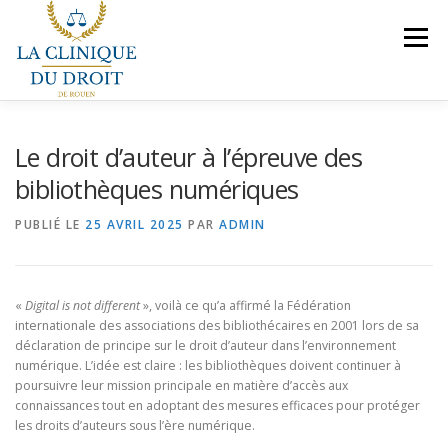
Aller
au
Menu
contenu
NOS COMPÉTENCES
PRÉSENTATION
Le droit d’auteur à l’épreuve des
bibliothèques numériques
LE BUREAU
VEILLES JURIDIQUES
CONTACT
PUBLIÉ LE
25 AVRIL 2025
PAR
ADMIN
NOUS REJOINDRE
«
Digital is not different
», voilà ce qu’a affirmé la Fédération
internationale des associations des bibliothécaires en 2001 lors de sa
déclaration de principe sur le droit d’auteur dans l’environnement
numérique. L’idée est claire : les bibliothèques doivent continuer à
poursuivre leur mission principale en matière d’accès aux
connaissances tout en adoptant des mesures efficaces pour protéger
les droits d’auteurs sous l’ère numérique.