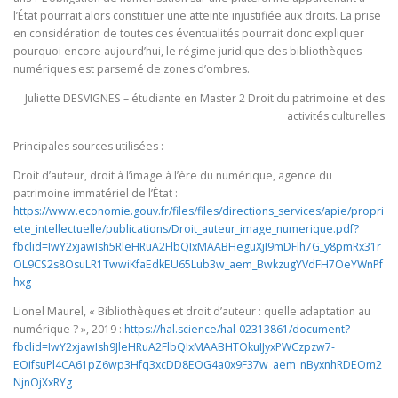
l’État pourrait alors constituer une atteinte injustifiée aux droits. La prise
en considération de toutes ces éventualités pourrait donc expliquer
pourquoi encore aujourd’hui, le régime juridique des bibliothèques
numériques est parsemé de zones d’ombres.
Juliette DESVIGNES – étudiante en Master 2 Droit du patrimoine et des
activités culturelles
Principales sources utilisées :
Droit d’auteur, droit à l’image à l’ère du numérique, agence du
patrimoine immatériel de l’État :
https://www.economie.gouv.fr/files/files/directions_services/apie/propri
ete_intellectuelle/publications/Droit_auteur_image_numerique.pdf?
fbclid=IwY2xjawIsh5RleHRuA2FlbQIxMAABHeguXjI9mDFlh7G_y8pmRx31r
OL9CS2s8OsuLR1TwwiKfaEdkEU65Lub3w_aem_BwkzugYVdFH7OeYWnPf
hxg
Lionel Maurel, « Bibliothèques et droit d’auteur : quelle adaptation au
numérique ? », 2019 :
https://hal.science/hal-02313861/document?
fbclid=IwY2xjawIsh9JleHRuA2FlbQIxMAABHTOkuIJyxPWCzpzw7-
EOifsuPl4CA61pZ6wp3Hfq3xcDD8EOG4a0x9F37w_aem_nByxnhRDEOm2
NjnOjXxRYg