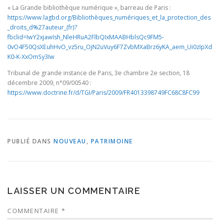
« La Grande bibliothèque numérique », barreau de Paris :
https://www.lagbd.org/Bibliothèques_numériques_et_la_protection_des
_droits_d%27auteur_(fr)?
fbclid=IwY2xjawIsh_NleHRuA2FlbQIxMAABHblsQc9FM5-
0vO4F50QsXEuhHvO_vz5ru_OjN2uVuy6F7ZvbMXaBrz6yKA_aem_Ui0zIpXd
K0-K-XxOmSy3Iw
Tribunal de grande instance de Paris, 3e chambre 2e section, 18
décembre 2009, n°09/00540 :
https://www.doctrine.fr/d/TGI/Paris/2009/FR4013398749FC68C8FC99
PUBLIÉ DANS
NOUVEAU
,
PATRIMOINE
LAISSER UN COMMENTAIRE
COMMENTAIRE
*