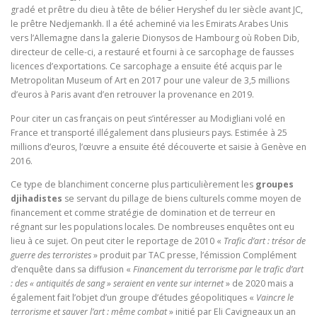
gradé et prêtre du dieu à tête de bélier Heryshef du Ier siècle avant JC,
le prêtre Nedjemankh. Il a été acheminé via les Emirats Arabes Unis
vers l’Allemagne dans la galerie Dionysos de Hambourg où Roben Dib,
directeur de celle-ci, a restauré et fourni à ce sarcophage de fausses
licences d’exportations. Ce sarcophage a ensuite été acquis par le
Metropolitan Museum of Art en 2017 pour une valeur de 3,5 millions
d’euros à Paris avant d’en retrouver la provenance en 2019.
Pour citer un cas français on peut s’intéresser au Modigliani volé en
France et transporté illégalement dans plusieurs pays. Estimée à 25
millions d’euros, l’œuvre a ensuite été découverte et saisie à Genève en
2016.
Ce type de blanchiment concerne plus particulièrement les
groupes
djihadistes
se servant du pillage de biens culturels comme moyen de
financement et comme stratégie de domination et de terreur en
régnant sur les populations locales. De nombreuses enquêtes ont eu
lieu à ce sujet. On peut citer le reportage de 2010 «
Trafic d’art : trésor de
guerre des terroristes
» produit par TAC presse, l’émission Complément
d’enquête dans sa diffusion «
Financement du terrorisme par le trafic d’art
: des « antiquités de sang » seraient en vente sur internet
» de 2020 mais a
également fait l’objet d’un groupe d’études géopolitiques «
Vaincre le
terrorisme et sauver l’art : même combat
» initié par Eli Cavigneaux un an