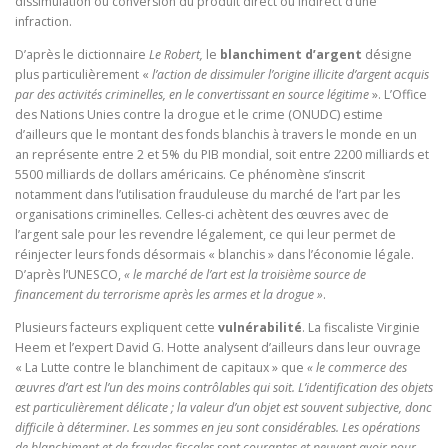
dissimulation ou conversion du produit direct ou indirect d’une
infraction.
D’après le dictionnaire
Le Robert,
le
blanchiment d’argent
désigne
plus particulièrement «
l’action de dissimuler l’origine illicite d’argent acquis
par des activités criminelles, en le convertissant en source légitime
». L’Office
des Nations Unies contre la drogue et le crime (ONUDC) estime
d’ailleurs que le montant des fonds blanchis à travers le monde en un
an représente entre 2 et 5% du PIB mondial, soit entre 2200 milliards et
5500 milliards de dollars américains. Ce phénomène s’inscrit
notamment dans l’utilisation frauduleuse du marché de l’art par les
organisations criminelles. Celles-ci achètent des œuvres avec de
l’argent sale pour les revendre légalement, ce qui leur permet de
réinjecter leurs fonds désormais « blanchis » dans l’économie légale.
D’après l’UNESCO,
« le marché de l’art est la troisième source de
financement du terrorisme après les armes et la drogue »
.
Plusieurs facteurs expliquent cette
vulnérabilité
. La fiscaliste Virginie
Heem et l’expert David G. Hotte analysent d’ailleurs dans leur ouvrage
« La Lutte contre le blanchiment de capitaux » que
« le commerce des
œuvres d’art est l’un des moins contrôlables qui soit. L’identification des objets
est particulièrement délicate ; la valeur d’un objet est souvent subjective, donc
difficile à déterminer. Les sommes en jeu sont considérables. Les opérations
de blanchiment et de fraudes fiscales sont courantes et peuvent avoir pour