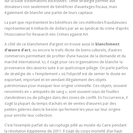
sur la base d’estimations excessives : cette stratégie permet aux
donateurs non seulement de bénéficier d’avantages fiscaux, mais
également de blanchir une partie de leurs capitaux.
La part que représentent les bénéfices de ces méthodes frauduleuses
représenterait 6 milliards de dollars par an au syndicat du crime d’après
l’Association for Research into Crimes against Art.
A côté de ce blanchiment d’argent on trouve aussi le
blanchiment
d’œuvre d’art
,
ou encore le trafic illicite de biens culturels, d’autres
commerces permettant de profiter d’une hausse de la demande et du
marché international. Ici, il s’agit pour ces organisations de blanchir la
provenance des œuvres suite à un quelconque pillage. On parle parfois
de stratégie de « l’empilement » où l’objectif est de semer le doute en
exportant, important et en vendant illégalement des objets
patrimoniaux pour masquer leur origine criminelle. Ces objets, souvent
renommés en « antiquités de sang », sont souvent issus de fouilles
clandestines ou de pillages dans des zones de conflit. En l’occurrence, il
s’agit la plupart du temps d’achats et de ventes d’œuvres par des
petites galeries dans le besoin qui ferment les yeux sur leur origine
pour enrichir leur collection.
C’est l’exemple parfait du sarcophage pillé au musée du Caire pendant
la révolution égyptienne de 2011. Il s’agit du corps momifié d’un haut-