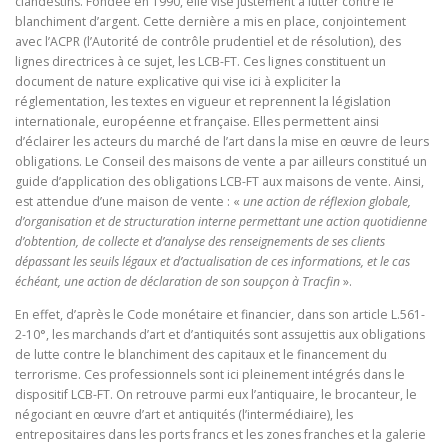
clandestins. Fondée en 1990, elle vise justement à lutter contre le
blanchiment d’argent. Cette dernière a mis en place, conjointement
avec l’ACPR (l’Autorité de contrôle prudentiel et de résolution), des
lignes directrices à ce sujet, les LCB-FT. Ces lignes constituent un
document de nature explicative qui vise ici à expliciter la
réglementation, les textes en vigueur et reprennent la législation
internationale, européenne et française. Elles permettent ainsi
d’éclairer les acteurs du marché de l’art dans la mise en œuvre de leurs
obligations. Le Conseil des maisons de vente a par ailleurs constitué un
guide d’application des obligations LCB-FT aux maisons de vente. Ainsi,
est attendue d’une maison de vente : «
une action de réflexion globale,
d’organisation et de structuration interne permettant une action quotidienne
d’obtention, de collecte et d’analyse des renseignements de ses clients
dépassant les seuils légaux et d’actualisation de ces informations, et le cas
échéant, une action de déclaration de son soupçon à Tracfin
».
En effet, d’après le Code monétaire et financier, dans son article L.561-
2-10°, les marchands d’art et d’antiquités sont assujettis aux obligations
de lutte contre le blanchiment des capitaux et le financement du
terrorisme. Ces professionnels sont ici pleinement intégrés dans le
dispositif LCB-FT. On retrouve parmi eux l’antiquaire, le brocanteur, le
négociant en œuvre d’art et antiquités (l’intermédiaire), les
entrepositaires dans les ports francs et les zones franches et la galerie