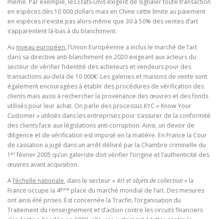
même. Par exemple, les Etats-Unis exigent de signaler toute transaction
en espèces dès 10 000 dollars mais en Chine cette limite au paiement
en espèces n’existe pas alors-même que 30 à 50% des ventes d’art
s’apparentent là-bas à du blanchiment.
Au
niveau européen
, l’Union Européenne a inclus le marché de l’art
dans sa directive anti-blanchiment en 2020 exigeant aux acteurs du
secteur de vérifier l’identité des acheteurs et vendeurs pour des
transactions au-delà de 10 000€. Les galeries et maisons de vente sont
également encouragées à établir des procédures de vérification des
clients mais aussi à rechercher la provenance des œuvres et des fonds
utilisés pour leur achat. On parle des processus KYC « Know Your
Customer » utilisés dans les entreprises pour s’assurer de la conformité
des clients face aux législations anti-corruption. Ainsi, un devoir de
diligence et de vérification est imposé en la matière. En France la Cour
de cassation a jugé dans un arrêt délivré par la Chambre criminelle du
er
1
février 2005 qu’un galeriste doit vérifier l’origine et l’authenticité des
œuvres avant acquisition.
A
l’échelle nationale
, dans le secteur «
Art et objets de collection
» la
ème
France occupe la 4
place du marché mondial de l’art. Des mesures
ont ainsi été prises. Est concernée la Tracfin, l’organisation du
Traitement du renseignement et d’action contre les circuits financiers