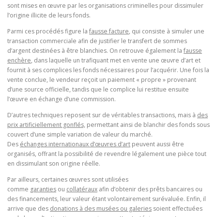
sont mises en œuvre par les organisations criminelles pour dissimuler
l’origine illicite de leurs fonds.
Parmi ces procédés figure la
fausse facture
, qui consiste à simuler une
transaction commerciale afin de justifier le transfert de sommes
d’argent destinées à être blanchies. On retrouve également la
fausse
enchère
, dans laquelle un trafiquant met en vente une œuvre d’art et
fournit à ses complices les fonds nécessaires pour l’acquérir. Une fois la
vente conclue, le vendeur reçoit un paiement « propre » provenant
d’une source officielle, tandis que le complice lui restitue ensuite
l’œuvre en échange d’une commission.
D’autres techniques reposent sur de véritables transactions, mais à
des
prix artificiellement gonflés,
permettant ainsi de blanchir des fonds sous
couvert d’une simple variation de valeur du marché.
Des
échanges internationaux d’œuvres d’art
peuvent aussi être
organisés, offrant la possibilité de revendre légalement une pièce tout
en dissimulant son origine réelle.
Par ailleurs, certaines œuvres sont utilisées
comme
garanties
ou
collatéraux
afin d’obtenir des prêts bancaires ou
des financements, leur valeur étant volontairement surévaluée. Enfin, il
arrive que des
donations à des musées ou galeries
soient effectuées