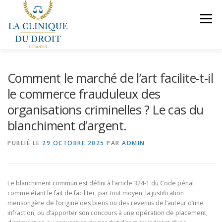
Aller
au
Menu
contenu
NOS COMPÉTENCES
PRÉSENTATION
Comment le marché de l’art facilite-t-il
le commerce frauduleux des
organisations criminelles ? Le cas du
LE BUREAU
VEILLES JURIDIQUES
CONTACT
blanchiment d’argent.
PUBLIÉ LE
NOUS REJOINDRE
29 OCTOBRE 2025
PAR
ADMIN
Le blanchiment commun est défini à l’article 324-1 du Code pénal
comme étant le fait de faciliter, par tout moyen, la justification
mensongère de l’origine des biens ou des revenus de l’auteur d’une
infraction, ou d’apporter son concours à une opération de placement,