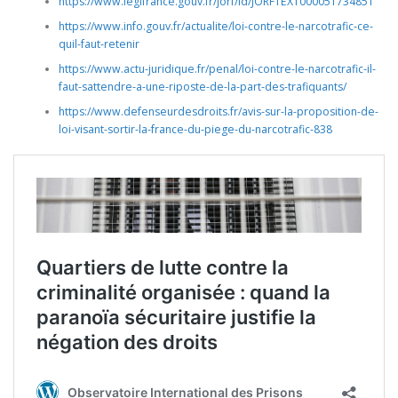
https://www.legifrance.gouv.fr/jorf/id/JORFTEXT000051734851
https://www.info.gouv.fr/actualite/loi-contre-le-narcotrafic-ce-
quil-faut-retenir
https://www.actu-juridique.fr/penal/loi-contre-le-narcotrafic-il-
faut-sattendre-a-une-riposte-de-la-part-des-trafiquants/
https://www.defenseurdesdroits.fr/avis-sur-la-proposition-de-
loi-visant-sortir-la-france-du-piege-du-narcotrafic-838