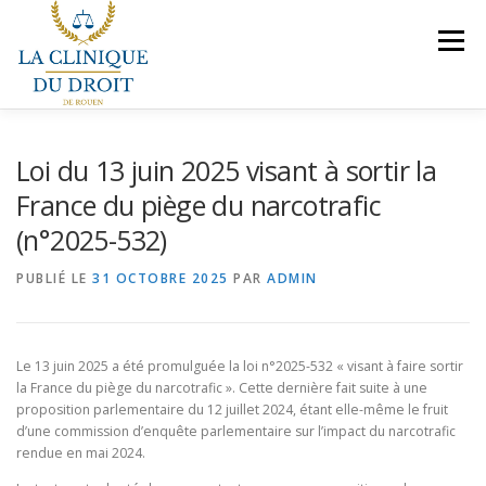
Aller
au
Menu
contenu
NOS COMPÉTENCES
PRÉSENTATION
Loi du 13 juin 2025 visant à sortir la
France du piège du narcotrafic
(n°2025-532)
LE BUREAU
VEILLES JURIDIQUES
CONTACT
PUBLIÉ LE
31 OCTOBRE 2025
PAR
ADMIN
NOUS REJOINDRE
Le 13 juin 2025 a été promulguée la loi n°2025-532 « visant à faire sortir
la France du piège du narcotrafic ». Cette dernière fait suite à une
proposition parlementaire du 12 juillet 2024, étant elle-même le fruit
d’une commission d’enquête parlementaire sur l’impact du narcotrafic
rendue en mai 2024.