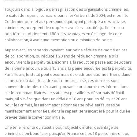
Toujours dans la logique de fragilisation des organisations criminelles,
le statut de repenti, consacré par la loi Perben II de 2004, est modifié.
Ce dernier permet aux personnes qui, ayant participé à des activités
criminelles, acceptent de coopérer avec les autorités judiciaires ou
policières et obtiennent différents avantages en échange de cette
collaboration, à avoir une exemption ou diminution de peine.
Auparavant, les repentis voyaient leur peine réduite de moitié en cas
de collaboration, ou réduite à 20 ans de réclusion criminelle s’ils
encouraient la perpétuité. Désormais, la réduction passe aux deux tiers
de la peine encourue ou à 15 ans si la peine encourue est la perpétuité.
Par ailleurs, le statut peut désormais être attribué aux meurtriers, dans
la mesure où dans le cadre du crime organisé, ces derniers sont
souvent de simples exécutants pouvant alors fournir des informations
sur les commanditaires. Le statut est par ailleurs désormais définitif
mais, s’il s’avère que dans un délai de 10 ans pour les délits, et 20 ans
pour les crimes, les informations données se révèlent fausses ou
manifestement erronées, alors le repenti sera incarcéré pour la durée
prévue dans la convention initiale.
Une telle refonte du statut a pour objectif d’inciter davantage de
criminels à en bénéficier puisqu’en France seules 18 personnes ont pu