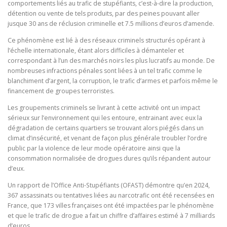
comportements liés au trafic de stupéfiants, c’est-à-dire la production,
détention ou vente de tels produits, par des peines pouvant aller
jusque 30 ans de réclusion criminelle et 7.5 millions d’euros d’amende.
Ce phénomène est lié à des réseaux criminels structurés opérant à
l’échelle internationale, étant alors difficiles à démanteler et
correspondant à l’un des marchés noirs les plus lucratifs au monde. De
nombreuses infractions pénales sont liées à un tel trafic comme le
blanchiment d’argent, la corruption, le trafic d’armes et parfois même le
financement de groupes terroristes.
Les groupements criminels se livrant à cette activité ont un impact
sérieux sur l’environnement qui les entoure, entrainant avec eux la
dégradation de certains quartiers se trouvant alors piégés dans un
climat d’insécurité, et venant de façon plus générale troubler l’ordre
public par la violence de leur mode opératoire ainsi que la
consommation normalisée de drogues dures qu’ils répandent autour
d’eux.
Un rapport de l’Office Anti-Stupéfiants (OFAST) démontre qu’en 2024,
367 assassinats ou tentatives liées au narcotrafic ont été recensées en
France, que 173 villes françaises ont été impactées par le phénomène
et que le trafic de drogue a fait un chiffre d’affaires estimé à 7 milliards
d’euros.