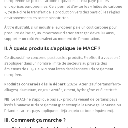
européenne un prix du carbone équivalent à celui payé par les
entreprises européennes. Cela permet d’éviter les « fuites de carbone
», c’est-à-dire le transfert de la production vers des pays où les règles
environnementales sont moins strictes.
À titre illustratif, si un industriel européen paie un coût carbone pour
produire de l’acier, un importateur d’acier étranger devra, lui aussi,
supporter un coût équivalent au moment de l’importation.
II. À quels produits s’applique le MACF ?
Ce dispositif ne concerne pas tous les produits. En effet, il a vocation à
s’appliquer dans un nombre limité de secteurs au prorata des
émissions de CO₂. Ceux-ci sont listés dans l’annexe I du règlement
européen.
Produits concernés dès le départ
(2026) : Acier (sauf certains ferro-
alliages), aluminium, engrais azotés, ciment, hydrogène et électricité
NB:
Le MACF ne s’applique pas aux produits venant de certains pays
listés à l’annexe III du règlement (par exemple la Norvège, la Suisse ou
l’Islande, car ces pays appliquent déjà un prix carbone équivalent).
III. Comment ça marche ?