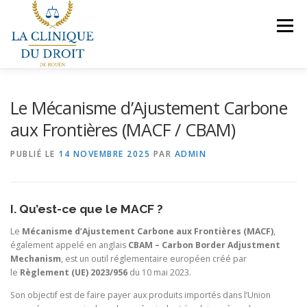
Aller
au
Menu
contenu
NOS COMPÉTENCES
PRÉSENTATION
Le Mécanisme d’Ajustement Carbone
aux Frontières (MACF / CBAM)
LE BUREAU
VEILLES JURIDIQUES
CONTACT
PUBLIÉ LE
14 NOVEMBRE 2025
PAR
ADMIN
NOUS REJOINDRE
I. Qu’est-ce que le MACF ?
Le
Mécanisme d’Ajustement Carbone aux Frontières (MACF)
,
également appelé en anglais
CBAM – Carbon Border Adjustment
Mechanism
, est un outil réglementaire européen créé par
le
Règlement (UE) 2023/956
du 10 mai 2023.
Son objectif est de faire payer aux produits importés dans l’Union