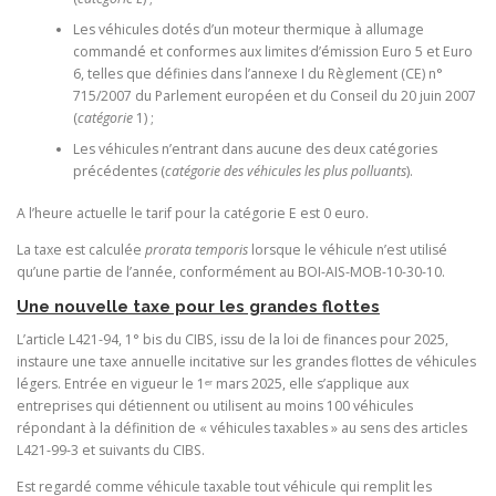
Les véhicules dotés d’un moteur thermique à allumage
commandé et conformes aux limites d’émission Euro 5 et Euro
6, telles que définies dans l’annexe I du Règlement (CE) n°
715/2007 du Parlement européen et du Conseil du 20 juin 2007
(
catégorie
1) ;
Les véhicules n’entrant dans aucune des deux catégories
précédentes (
catégorie des véhicules les plus polluants
).
A l’heure actuelle le tarif pour la catégorie E est 0 euro.
La taxe est calculée
prorata temporis
lorsque le véhicule n’est utilisé
qu’une partie de l’année, conformément au BOI-AIS-MOB-10-30-10.
Une nouvelle taxe pour les grandes flottes
L’article L421-94, 1° bis du CIBS, issu de la loi de finances pour 2025,
instaure une taxe annuelle incitative sur les grandes flottes de véhicules
légers. Entrée en vigueur le 1ᵉʳ mars 2025, elle s’applique aux
entreprises qui détiennent ou utilisent au moins 100 véhicules
répondant à la définition de « véhicules taxables » au sens des articles
L421-99-3 et suivants du CIBS.
Est regardé comme véhicule taxable tout véhicule qui remplit les