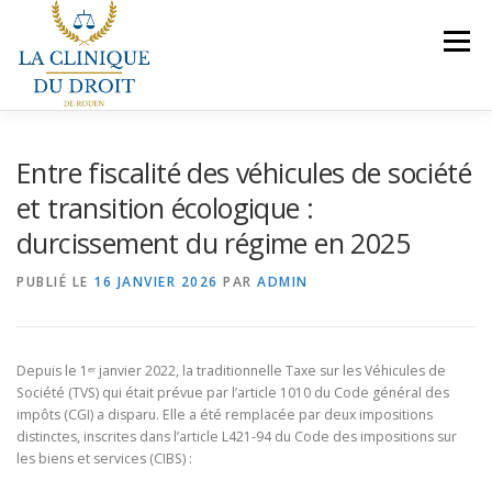
Aller
au
Menu
contenu
NOS COMPÉTENCES
PRÉSENTATION
Entre fiscalité des véhicules de société
et transition écologique :
durcissement du régime en 2025
LE BUREAU
VEILLES JURIDIQUES
CONTACT
PUBLIÉ LE
16 JANVIER 2026
PAR
ADMIN
NOUS REJOINDRE
Depuis le 1ᵉʳ janvier 2022, la traditionnelle Taxe sur les Véhicules de
Société (TVS) qui était prévue par l’article 1010 du Code général des
impôts (CGI) a disparu. Elle a été remplacée par deux impositions
distinctes, inscrites dans l’article L421-94 du Code des impositions sur
les biens et services (CIBS) :