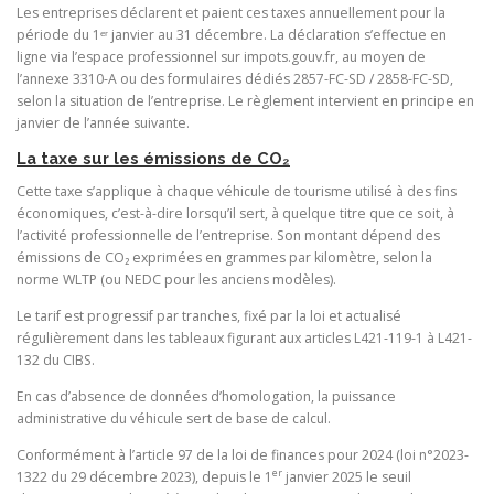
Les entreprises déclarent et paient ces taxes annuellement pour la
période du 1ᵉʳ janvier au 31 décembre. La déclaration s’effectue en
ligne via l’espace professionnel sur impots.gouv.fr, au moyen de
l’annexe 3310-A ou des formulaires dédiés 2857-FC-SD / 2858-FC-SD,
selon la situation de l’entreprise. Le règlement intervient en principe en
janvier de l’année suivante.
La taxe sur les émissions de CO₂
Cette taxe s’applique à chaque véhicule de tourisme utilisé à des fins
économiques, c’est-à-dire lorsqu’il sert, à quelque titre que ce soit, à
l’activité professionnelle de l’entreprise. Son montant dépend des
émissions de CO₂ exprimées en grammes par kilomètre, selon la
norme WLTP (ou NEDC pour les anciens modèles).
Le tarif est progressif par tranches, fixé par la loi et actualisé
régulièrement dans les tableaux figurant aux articles L421-119-1 à L421-
132 du CIBS.
En cas d’absence de données d’homologation, la puissance
administrative du véhicule sert de base de calcul.
Conformément à l’article 97 de la loi de finances pour 2024 (loi n°2023-
er
1322 du 29 décembre 2023), depuis le 1
janvier 2025 le seuil