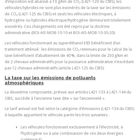
d’imposition est abaissé à 10 g/km de CO₂ (L421-120 du CIBS), les
véhicules hybrides ne sont plus exonérés de la taxe sur les émissions
de CO₂ (L421-125 du CIBS) et seuls les véhicules électriques, à
hydrogène ou hybrides électrique/hydrogène demeurent totalement
exonérés. Ces changements ont été repris par la doctrine
administrative (BOI-AIS-MOB-10-10 et BOI-AIS-MOB-10-30-20).
Les véhicules fonctionnant au superéthanol E85 bénéficient d’un
traitement atténué : les émissions de CO₂ retenues pour le calcul de la
taxe bénéficient d’abattement de 40 %, dans la limite de 250 g/km et
de 2 chevaux administratifs pour la puissance administrative n’excédant
pas 12 chevaux administratifs (article L421-125 du CIBS).
La taxe sur les émissions de polluants
atmosphériques
La deuxième composante, prévue aux articles L421-133 à L421-144 du
CIBS, succède à l’ancienne taxe dite « sur l’ancienneté ».
Le tarif annuel est fixé selon la catégorie d’émissions (L421-134 du CIBS)
à laquelle appartient le véhicule parmi les trois suivantes :
Les véhicules fonctionnant exclusivement à l’électricité, à
l’hydrogène ou à une combinaison de ces deux énergies
(
catégorie E
) ;