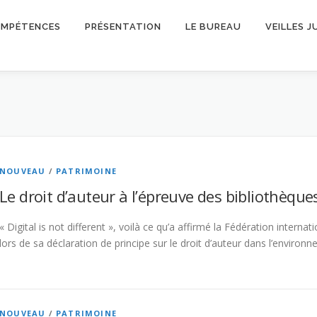
OMPÉTENCES
PRÉSENTATION
LE BUREAU
VEILLES J
NOUVEAU
/
PATRIMOINE
Le droit d’auteur à l’épreuve des bibliothèqu
« Digital is not different », voilà ce qu’a affirmé la Fédération intern
lors de sa déclaration de principe sur le droit d’auteur dans l’enviro
NOUVEAU
/
PATRIMOINE