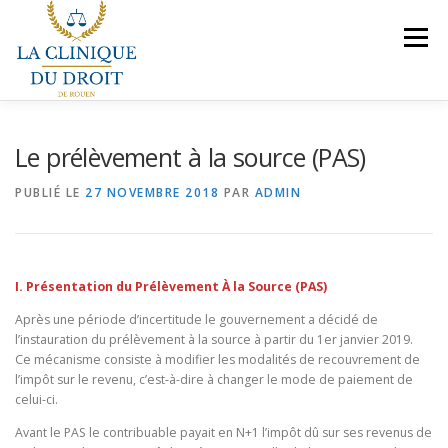
Aller
au
Menu
contenu
NOS COMPÉTENCES
PRÉSENTATION
Le prélèvement à la source (PAS)
PUBLIÉ LE
27 NOVEMBRE 2018
PAR
ADMIN
LE BUREAU
VEILLES JURIDIQUES
CONTACT
I. Présentation du Prélèvement À la Source (PAS)
NOUS REJOINDRE
Après une période d’incertitude le gouvernement a décidé de
l’instauration du prélèvement à la source à partir du 1er janvier 2019.
Ce mécanisme consiste à modifier les modalités de recouvrement de
l’impôt sur le revenu, c’est-à-dire à changer le mode de paiement de
celui-ci.
Avant le PAS le contribuable payait en N+1 l’impôt dû sur ses revenus de