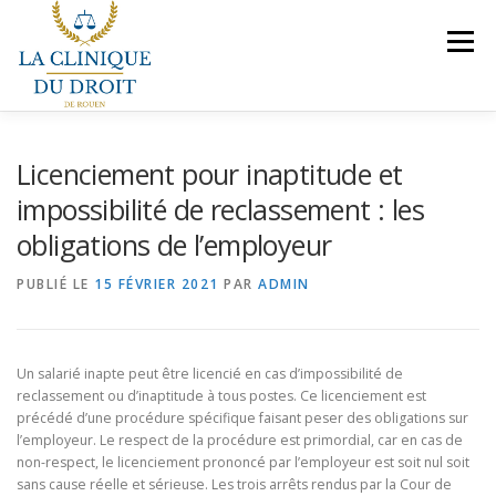
Aller
au
Menu
contenu
NOS COMPÉTENCES
PRÉSENTATION
Licenciement pour inaptitude et
impossibilité de reclassement : les
obligations de l’employeur
LE BUREAU
VEILLES JURIDIQUES
CONTACT
PUBLIÉ LE
15 FÉVRIER 2021
PAR
ADMIN
NOUS REJOINDRE
Un salarié inapte peut être licencié en cas d’impossibilité de
reclassement ou d’inaptitude à tous postes. Ce licenciement est
précédé d’une procédure spécifique faisant peser des obligations sur
l’employeur. Le respect de la procédure est primordial, car en cas de
non-respect, le licenciement prononcé par l’employeur est soit nul soit
sans cause réelle et sérieuse. Les trois arrêts rendus par la Cour de