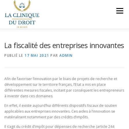
Aller
au
Menu
contenu
NOS COMPÉTENCES
PRÉSENTATION
La fiscalité des entreprises innovantes
PUBLIÉ LE
17 MAI 2021
PAR
ADMIN
LE BUREAU
VEILLES JURIDIQUES
CONTACT
Afin de favoriser l’innovation par le biais de projets de recherche et
NOUS REJOINDRE
développement sur le territoire français, l’Etat a mis en place
différentes mesures fiscales, incitant par conséquent les entrepreneurs
à investir dans ces domaines.
En effet, il existe aujourd’hui différents dispositifs fiscaux de soutien
applicables aux entreprises innovantes. Ces aides à l’innovation se
matérialisent notamment par des crédits d’impôts.
Il s’agit du crédit d’impôt pour dépenses de recherche (article 244