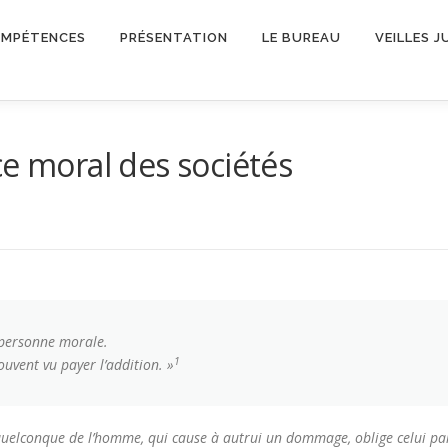
OMPÉTENCES
PRÉSENTATION
LE BUREAU
VEILLES J
ce moral des sociétés
e personne morale.
1
ouvent vu payer l’addition. »
quelconque de l’homme, qui cause à autrui un dommage, oblige celui par 