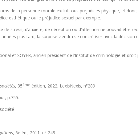
rps de la personne morale exclut tous préjudices physique, et donc, 
udice esthétique ou le préjudice sexuel par exemple.
de stress, d’anxiété, de déception ou d’affection ne pouvait être rec
ix années plus tard, la surprise viendra se concrétiser avec la décision
ational et SOYER, ancien président de l’Institut de criminologie et dro
ème
 sociétés
, 35
édition, 2022, LexisNexis, n°289
puf, p.755.
société
gations
, 5e éd., 2011, n° 248.