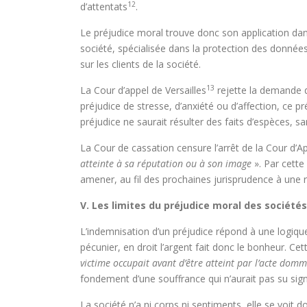
12
d’attentats
.
Le préjudice moral trouve donc son application da
société, spécialisée dans la protection des donnée
sur les clients de la société.
13
La Cour d’appel de Versailles
rejette la demande de
préjudice de stresse, d’anxiété ou d’affection, ce 
préjudice ne saurait résulter des faits d’espèces, s
La Cour de cassation censure l’arrêt de la Cour d’Ap
atteinte à sa réputation ou à son image
». Par cette
amener, au fil des prochaines jurisprudence à une 
V. Les limites du préjudice moral des sociétés
L’indemnisation d’un préjudice répond à une logique
pécunier, en droit l’argent fait donc le bonheur. Ce
victime occupait avant d’être atteint par l’acte do
fondement d’une souffrance qui n’aurait pas su sig
La société n’a ni corps ni sentiments, elle se voit