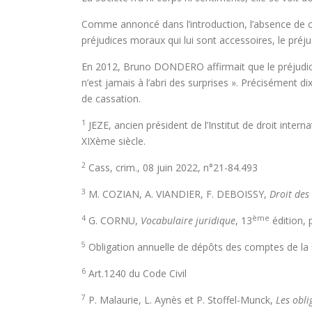
Comme annoncé dans l’introduction, l’absence de co
préjudices moraux qui lui sont accessoires, le préj
En 2012, Bruno DONDERO affirmait que le préjudice 
n’est jamais à l’abri des surprises ». Précisément d
de cassation.
1
JEZE, ancien président de l’Institut de droit intern
XIXème siècle.
2
Cass, crim., 08 juin 2022, n°21-84.493
3
M. COZIAN, A. VIANDIER, F. DEBOISSY,
Droit des
4
ème
G. CORNU,
Vocabulaire juridique
, 13
édition, 
5
Obligation annuelle de dépôts des comptes de la 
6
Art.1240 du Code Civil
7
P. Malaurie, L. Aynès et P. Stoffel-Munck,
Les obli