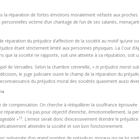
ns la réparation de fortes émotions moralement néfaste aux proches d
s personnelles victime d’un chantage de l’un de ses salariés, menaça
 réparation du préjudice d’affection de la société au motif qu’une soc
préjudice étant strictement limité aux personnes physiques. La Cour d
ans que la société ne rapporte, soit une atteinte à sa réputation, soit 
pel de Versailles. Selon la chambre criminelle, «
le préjudice moral sub
 décision, le juge judiciaire ouvre le champ de la réparation du préju
reconnaissance du préjudice moral des sociétés quasiment aussi diver
14
 de compensation. On cherche à rééquilibrer la souffrance éprouvée pa
tte réparation n’a pas pour objectif d’enrichir, émotionnellement, la p
15
mmageable
»
. L’erreur serait donc d’excessivement étendre le préjudice
nificativement atteindre la société et son bon fonctionnement.
 donc préservée d’un grand nombre de préjudices moraux qui ne lui sont