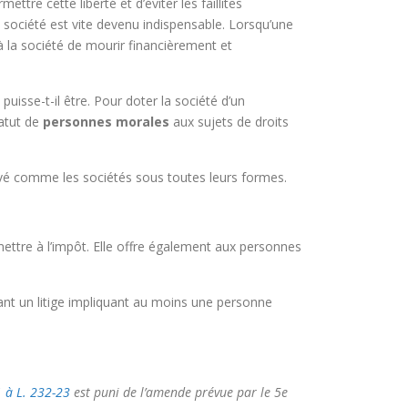
tre cette liberté et d’éviter les faillites
ociété est vite devenu indispensable. Lorsqu’une
 à la société de mourir financièrement et
uisse-t-il être. Pour doter la société d’un
tatut de
personnes morales
aux sujets de droits
rivé comme les sociétés sous toutes leurs formes.
ettre à l’impôt. Elle offre également aux personnes
geant un litige impliquant au moins une personne
1
à
L. 232-23
est puni de l’amende prévue par le 5e