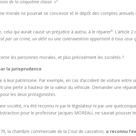
5
ions de la cinquième classe. »
onne morale ne pourrait se concevoir et le dépôt des comptes annuels 
6
e, celui qui aurait causé un préjudice à autrui, à le réparer
. L’article
usé par un crime, un délit ou une contravention appartient à tous ceu
cerne les personnes morales, et plus précisément les sociétés ?
par la jurisprudence
 à leur patrimoine. Par exemple, en cas d’accident de voiture entre un 
t une perte à hauteur de la valeur du véhicule. Demander une réparat
 pour les deux protagonistes.
ne société, n’a été reconnu ni par le législateur ni par une quelconque 
n abstraction pour le professeur Jacques MOREAU, ne saurait pousser l
79, la chambre commerciale de la Cour de cassation,
a reconnu l’e