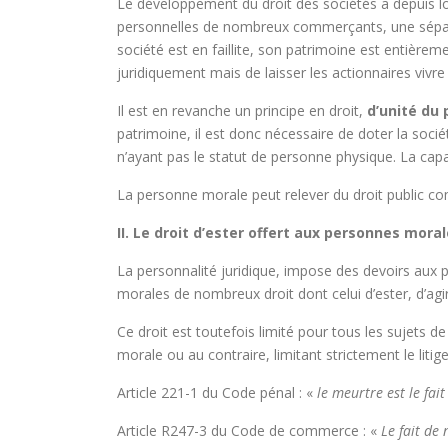
Le développement du droit des sociétés a depuis long
personnelles de nombreux commerçants, une séparat
société est en faillite, son patrimoine est entièrem
juridiquement mais de laisser les actionnaires vivre
Il est en revanche un principe en droit,
d’unité du
patrimoine, il est donc nécessaire de doter la socié
n’ayant pas le statut de personne physique. La capaci
La personne morale peut relever du droit public co
II. Le droit d’ester offert aux personnes mora
La personnalité juridique, impose des devoirs aux 
morales de nombreux droit dont celui d’ester, d’agir
Ce droit est toutefois limité pour tous les sujets d
morale ou au contraire, limitant strictement le liti
Article 221-1 du Code pénal : «
le meurtre est le fa
Article R247-3 du Code de commerce : «
Le fait de