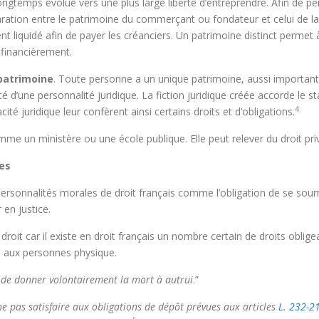
temps évolué vers une plus large liberté d’entreprendre. Afin de permet
ion entre le patrimoine du commerçant ou fondateur et celui de la s
ent liquidé afin de payer les créanciers. Un patrimoine distinct permet
 financièrement.
 patrimoine
. Toute personne a un unique patrimoine, aussi important p
té d’une personnalité juridique. La fiction juridique créée accorde le s
4
té juridique leur confèrent ainsi certains droits et d’obligations.
mme un ministère ou une école publique. Elle peut relever du droit p
les
personnalités morales de droit français comme l’obligation de se soum
 en justice.
e droit car il existe en droit français un nombre certain de droits obli
ge aux personnes physique.
it de donner volontairement la mort à autrui
.”
 ne pas satisfaire aux obligations de dépôt prévues aux articles
L.
232-2