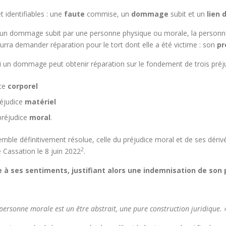
t identifiables : une
faute
commise, un
dommage
subit et un
lien 
d’un dommage subit par une personne physique ou morale, la personne 
ourra demander réparation pour le tort dont elle a été victime : son
pr
i un dommage peut obtenir réparation sur le fondement de trois préju
ice
corporel
réjudice
matériel
 préjudice
moral
.
 semble définitivement résolue, celle du préjudice moral et de ses dé
2
e Cassation le 8 juin 2022
.
e à ses sentiments, justifiant alors une indemnisation de son 
a personne morale est un être abstrait, une pure construction juridique.