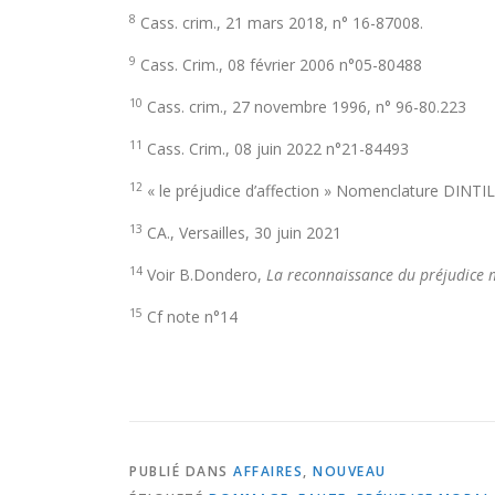
8
Cass. crim., 21 mars 2018, n° 16-87008.
9
Cass. Crim., 08 février 2006 n°05-80488
10
Cass. crim., 27 novembre 1996, n° 96-80.223
11
Cass. Crim., 08 juin 2022 n°21-84493
12
« le préjudice d’affection » Nomenclature DINT
13
CA., Versailles, 30 juin 2021
14
Voir B.Dondero,
La reconnaissance du préjudice 
15
Cf note n°14
PUBLIÉ DANS
AFFAIRES
,
NOUVEAU