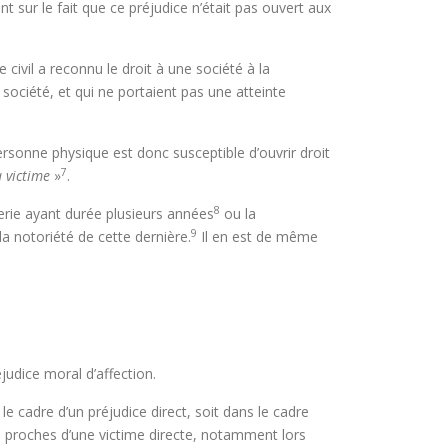
nt sur le fait que ce préjudice n’était pas ouvert aux
 civil a reconnu le droit à une société à la
société, et qui ne portaient pas une atteinte
ersonne physique est donc susceptible d’ouvrir droit
7
a victime
»
.
8
erie ayant durée plusieurs années
ou la
9
a notoriété de cette dernière.
Il en est de même
judice moral d’affection.
 le cadre d’un préjudice direct, soit dans le cadre
us proches d’une victime directe, notamment lors