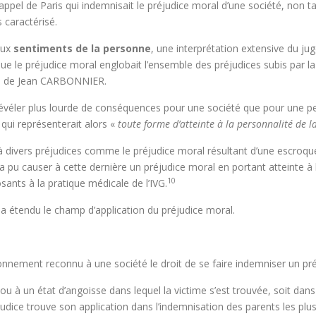
’appel de Paris qui indemnisait le préjudice moral d’une société, non ta
s caractérisé.
aux
sentiments de la personne
, une interprétation extensive du juge
e le préjudice moral englobait l’ensemble des préjudices subis par la 
ule de Jean CARBONNIER.
e révéler plus lourde de conséquences pour une société que pour une p
qui représenterait alors «
toute forme d’atteinte à la personnalité de l
à divers préjudices comme le préjudice moral résultant d’une escroqu
 pu causer à cette dernière un préjudice moral en portant atteinte à l
10
sants à la pratique médicale de l’IVG.
a étendu le champ d’application du préjudice moral.
nnement reconnu à une société le droit de se faire indemniser un pré
é ou à un état d’angoisse dans lequel la victime s’est trouvée, soit dans
éjudice trouve son application dans l’indemnisation des parents les pl