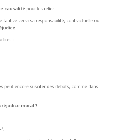
de causalité
pour les relier.
fautive verra sa responsabilité, contractuelle ou
éjudice
.
dices :
rivés peut encore susciter des débats, comme dans
préjudice moral ?
3
»
.