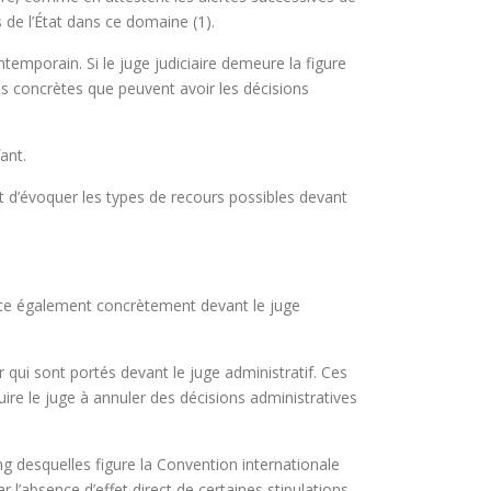
de l’État dans ce domaine (1).
temporain. Si le juge judiciaire demeure la figure
ces concrètes que peuvent avoir les décisions
ant.
git d’évoquer les types de recours possibles devant
este également concrètement devant le juge
qui sont portés devant le juge administratif. Ces
ire le juge à annuler des décisions administratives
g desquelles figure la Convention internationale
 l’absence d’effet direct de certaines stipulations.