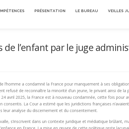
OMPÉTENCES
PRÉSENTATION
LE BUREAU
VEILLES J
 de l’enfant par le juge administ
s de l’homme a condamné la France pour manquement à ses obligation
efusé de reconnaître la minorité d’un jeune, le privant ainsi de la pris
 24 avril 2025, la France est à nouveau condamnée, cette fois pour avoi
 consentis. La Cour a estimé que les juridictions françaises n’avaien
ans leur analyse du discernement et du consentement.
alle, s’inscrivent dans un contexte juridique et médiatique brûlant, m
de l’enfance en France. La mise en œuvre de cette politique reste lacu