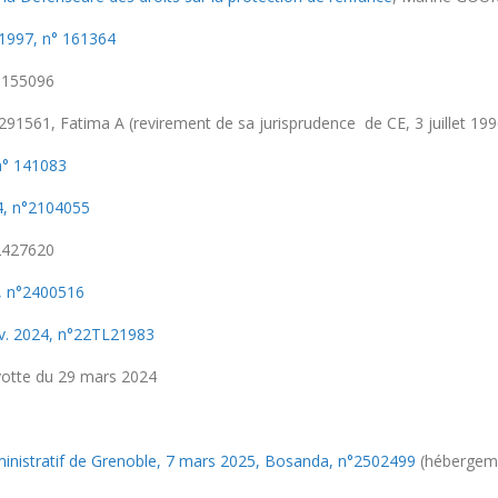
 1997, n° 161364
n°155096
 n°291561, Fatima A (revirement de sa jurisprudence de CE, 3 juillet 19
 n° 141083
24, n°2104055
°2427620
4, n°2400516
nv. 2024, n°22TL21983
ayotte du 29 mars 2024
ministratif de Grenoble, 7 mars 2025, Bosanda, n°2502499
(hébergeme