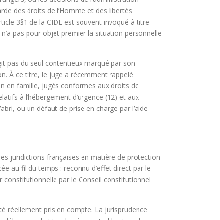
garde des droits de l’Homme et des libertés
article 3§1 de la CIDE est souvent invoqué à titre
 n’a pas pour objet premier la situation personnelle
agit pas du seul contentieux marqué par son
ion. À ce titre, le juge a récemment rappelé
ion en famille, jugés conformes aux droits de
elatifs à l’hébergement d’urgence (12) et aux
ri, ou un défaut de prise en charge par l’aide
s juridictions françaises en matière de protection
ée au fil du temps : reconnu d’effet direct par le
constitutionnelle par le Conseil constitutionnel
a été réellement pris en compte. La jurisprudence