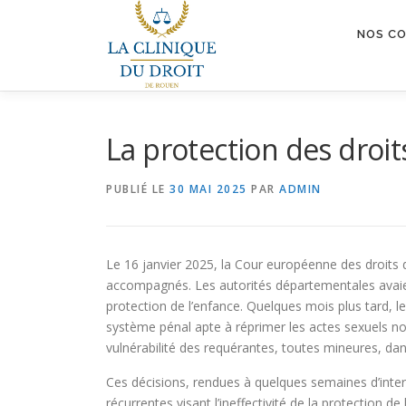
Aller
au
NOS C
contenu
La protection des droits
PUBLIÉ LE
30 MAI 2025
PAR
ADMIN
Le 16 janvier 2025, la Cour européenne des droit
accompagnés. Les autorités départementales avaient r
protection de l’enfance. Quelques mois plus tard, le
système pénal apte à réprimer les actes sexuels non
vulnérabilité des requérantes, toutes mineures, d
Ces décisions, rendues à quelques semaines d’interv
récurrentes visant l’ineffectivité de la protection 