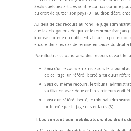
Seuls quelques articles sont reconnus comme pouvant ê
au droit de quitter son pays (3), au droit d’être ente
Au-delà de ces recours au fond, le juge administrati
que les obligations de quitter le territoire français
imposé comme un outil central dans la protection d
encore dans les cas de remise en cause du droit à l
Pour illustrer ce panorama des recours devant le ju
Saisi d’un recours en annulation, le tribunal a
de ce litige, un référé-liberté ainsi qu’un réf
Saisi du même recours, le tribunal administrat
sa filiation avec deux enfants mineurs était éta
Saisi d’un référé-liberté, le tribunal administ
ordonnée par le juge des enfants (8).
II. Les contentieux mobilisateurs des droits d
L’office du juge administratif en matière de droits 