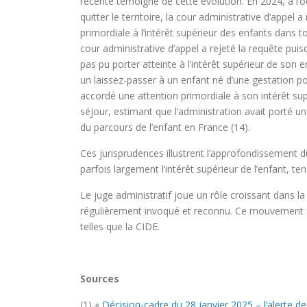
récente témoigne de cette évolution. En 2024, à l’o
quitter le territoire, la cour administrative d’appel
primordiale à l’intérêt supérieur des enfants dans t
cour administrative d’appel a rejeté la requête puisq
pas pu porter atteinte à l’intérêt supérieur de son 
un laissez-passer à un enfant né d’une gestation po
accordé une attention primordiale à son intérêt supé
séjour, estimant que l’administration avait porté une 
du parcours de l’enfant en France (14).
Ces jurisprudences illustrent l’approfondissement d
parfois largement l’intérêt supérieur de l’enfant, t
Le juge administratif joue un rôle croissant dans la 
régulièrement invoqué et reconnu. Ce mouvement s’
telles que la CIDE.
Sources
(1) «
Décision-cadre du 28 janvier 2025 – l’alerte de