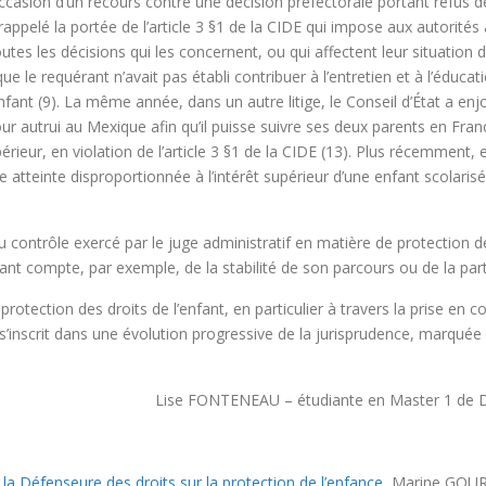
ccasion d’un recours contre une décision préfectorale portant refus de
 a rappelé la portée de l’article 3 §1 de la CIDE qui impose aux autorité
outes les décisions qui les concernent, ou qui affectent leur situation
ue le requérant n’avait pas établi contribuer à l’entretien et à l’éducat
enfant (9). La même année, dans un autre litige, le Conseil d’État a enj
ur autrui au Mexique afin qu’il puisse suivre ses deux parents en Franc
rieur, en violation de l’article 3 §1 de la CIDE (13). Plus récemment, 
atteinte disproportionnée à l’intérêt supérieur d’une enfant scolarisée, 
u contrôle exercé par le juge administratif en matière de protection d
enant compte, par exemple, de la stabilité de son parcours ou de la part
protection des droits de l’enfant, en particulier à travers la prise en 
inscrit dans une évolution progressive de la jurisprudence, marquée
Lise FONTENEAU – étudiante en Master 1 de Dro
 la Défenseure des droits sur la protection de l’enfance
, Marine GOURW