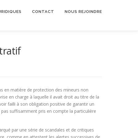
URIDIQUES
CONTACT
NOUS REJOINDRE
ratif
s en matière de protection des mineurs non
e en charge à laquelle il avait droit au titre de la
r failli à son obligation positive de garantir un
t pas suffisamment pris en compte la particulière
arqué par une série de scandales et de critiques
naire, comme en attestent les alertes successives de