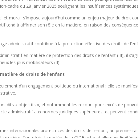
on-cadre du 28 janvier 2025 soulignant les insuffisances systémiques 
ial et moral, s’impose aujourd’hui comme un enjeu majeur du droit con
tratif tend à affirmer son rôle en la matière, en raison des conséquen
juge administratif contribue à la protection effective des droits de l’enf
inistratif en matière de protection des droits de l’enfant (III), il s’a
tieux les plus mobilisateurs (II).
 matière de droits de l’enfant
 seulement d’un engagement politique ou international : elle se manif
istrative.
s dits « objectifs », et notamment les recours pour excès de pouvoir 
cte administratif aux normes juridiques supérieures, et peuvent condu
s internationales protectrices des droits de l’enfant, au premier ran
a matière. Toutefois, la portée de la CIDE est partiellement limitée par