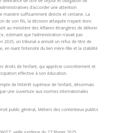
 délivrance de titre de séjour et obligation de
s administratives d’accorder une attention
 de manière suffisamment directe et certaine. La
ion de son fils, la décision attaquée n’ayant donc
oint au ministère des Affaires étrangères de délivrer
e, estimant que l’administration n’avait pas
en 2025, un tribunal a annulé un refus de titre de
en niant l’intensité du lien mère-fille et la stabilité
es droits de l’enfant, qui apprécie concrètement et
icipation effective à son éducation.
compte de l’intérêt supérieur de l’enfant, désormais
 par une ouverture aux normes internationales
it public général, Métiers des contentieux publics
ITZ, veille juridique du 27 février 2025