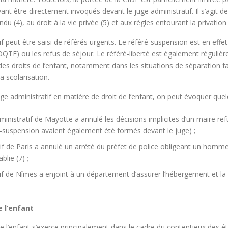
tre directement invoqués devant le juge administratif. Il s’agit des art
ndu (4), au droit à la vie privée (5) et aux règles entourant la privation 
f peut être saisi de référés urgents. Le référé-suspension est en effet
 (OQTF) ou les refus de séjour. Le référé-liberté est également régulière
es droits de l’enfant, notamment dans les situations de séparation fa
a scolarisation.
ge administratif en matière de droit de l’enfant, on peut évoquer que
dministratif de Mayotte a annulé les décisions implicites d’un maire ref
éré-suspension avaient également été formés devant le juge) ;
if de Paris a annulé un arrêté du préfet de police obligeant un homme
blie (7) ;
ratif de Nîmes a enjoint à un département d’assurer l’hébergement et la 
e l’enfant
de l’enfant s’exerce principalement dans le cadre du contentieux des ét