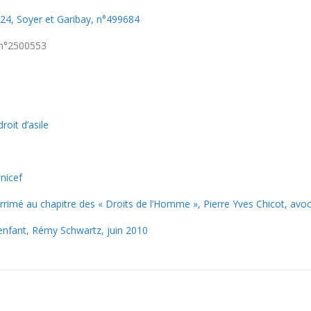
24, Soyer et Garibay, n°499684
, n°2500553
roit d’asile
Unicef
t arrimé au chapitre des « Droits de l’Homme », Pierre Yves Chicot, avoc
l’enfant, Rémy Schwartz, juin 2010