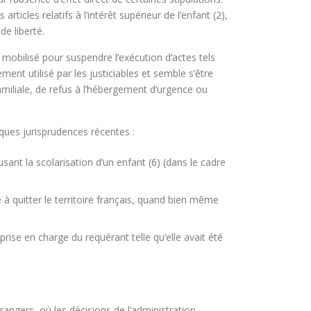
icles relatifs à l’intérêt supérieur de l’enfant (2),
de liberté.
 mobilisé pour suspendre l’exécution d’actes tels
ment utilisé par les justiciables et semble s’être
miliale, de refus à l’hébergement d’urgence ou
lques jurisprudences récentes :
usant la scolarisation d’un enfant (6) (dans le cadre
 à quitter le territoire français, quand bien même
prise en charge du requérant telle qu’elle avait été
rangers, où les décisions de l’administration